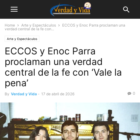
Home
Arte y Espectáculos
ECCOS y Enoc Parra proclaman una
verdad central de la fe con...
Arte y Espectáculos
ECCOS y Enoc Parra
proclaman una verdad
central de la fe con ‘Vale la
pena’
0
By
Verdad y Vida
-
17 de abril de 2026