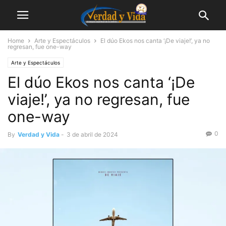
Home
Arte y Espectáculos
El dúo Ekos nos canta ‘¡De viaje!’, ya no
regresan, fue one-way
Arte y Espectáculos
El dúo Ekos nos canta ‘¡De
viaje!’, ya no regresan, fue
one-way
0
By
Verdad y Vida
-
3 de abril de 2024