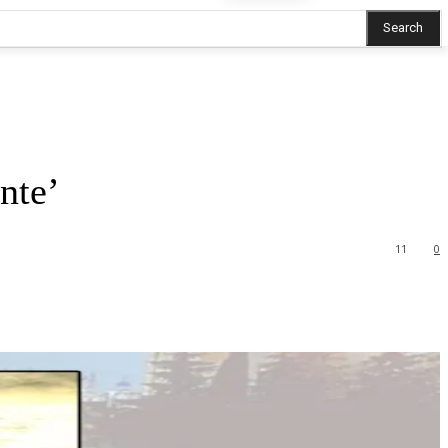
Search
nte’
11
0