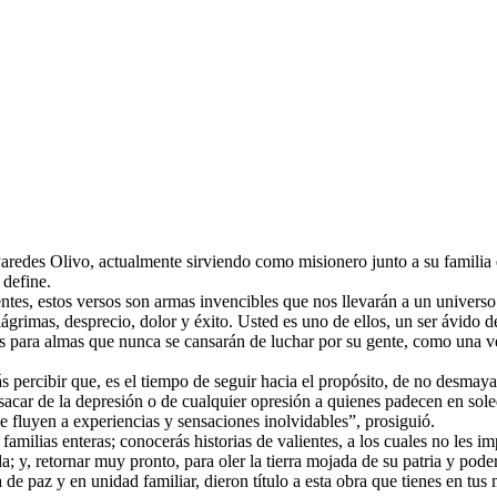
des Olivo, actualmente sirviendo como misionero junto a su familia 
 define.
ientes, estos versos son armas invencibles que nos llevarán a un univer
grimas, desprecio, dolor y éxito. Usted es uno de ellos, un ser ávido de
 para almas que nunca se cansarán de luchar por su gente, como una vez
rás percibir que, es el tiempo de seguir hacia el propósito, de no desma
io, sacar de la depresión o de cualquier opresión a quienes padecen en
e fluyen a experiencias y sensaciones inolvidables”, prosiguió.
familias enteras; conocerás historias de valientes, a los cuales no les 
; y, retornar muy pronto, para oler la tierra mojada de su patria y pode
de paz y en unidad familiar, dieron título a esta obra que tienes en tus