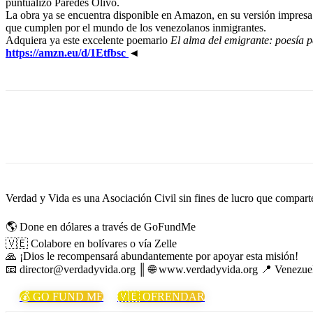
puntualizó Paredes Olivo.
La obra ya se encuentra disponible en Amazon, en su versión impresa y
que cumplen por el mundo de los venezolanos inmigrantes.
Adquiera ya este excelente poemario
El alma del emigrante: poesía p
https://amzn.eu/d/1Etfbsc
◄
Cuota
Verdad y Vida es una Asociación Civil sin fines de lucro que comparte 
🌎 Done en dólares a través de GoFundMe
🇻🇪 Colabore en bolívares o vía Zelle
🙏 ¡Dios le recompensará abundantemente por apoyar esta misión!
📧 director@verdadyvida.org ║ 🌐 www.verdadyvida.org 📍 Venezue
💰 GO FUND ME
🇻🇪 OFRENDAR