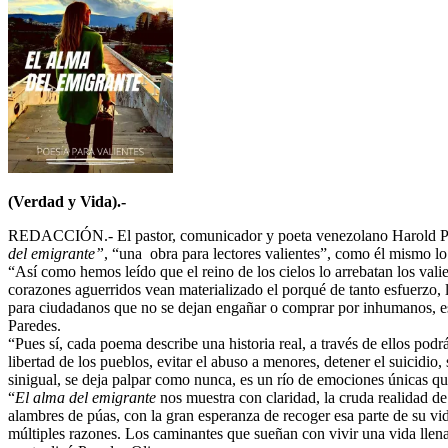
(Verdad y Vida).-
REDACCIÓN.- El pastor, comunicador y poeta venezolano Harold Pare
del emigrante”
, “una obra para lectores valientes”, como él mismo lo
“Así como hemos leído que el reino de los cielos lo arrebatan los val
corazones aguerridos vean materializado el porqué de tanto esfuerzo, lá
para ciudadanos que no se dejan engañar o comprar por inhumanos, es
Paredes.
“Pues sí, cada poema describe una historia real, a través de ellos pod
libertad de los pueblos, evitar el abuso a menores, detener el suicid
sinigual, se deja palpar como nunca, es un río de emociones únicas qu
“
El alma del emigrante
nos muestra con claridad, la cruda realidad de 
alambres de púas, con la gran esperanza de recoger esa parte de su vida
múltiples razones. Los caminantes que sueñan con vivir una vida llena 