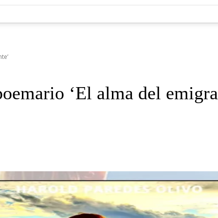
te’
poemario ‘El alma del emigra