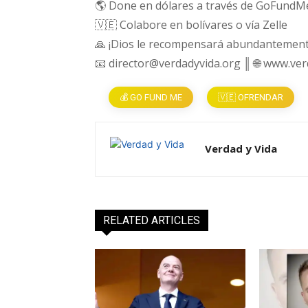
🌎 Done en dólares a través de GoFundM
🇻🇪 Colabore en bolívares o vía Zelle
🙏 ¡Dios le recompensará abundantement
📧 director@verdadyvida.org ║ 🌐 www.ve
💰 GO FUND ME
🇻🇪 OFRENDAR
Verdad y Vida
RELATED ARTICLES