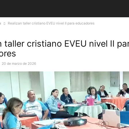
a
Realizan taller cristiano EVEU nivel II para educadores
 taller cristiano EVEU nivel II pa
ores
-
20 de marzo de 2026