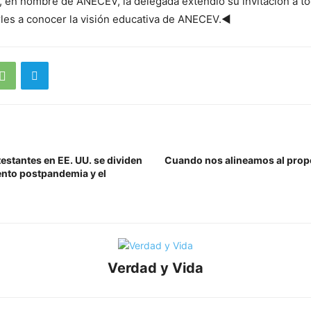
, en nombre de ANECEV, la delegada extendió su invitación a tod
rles a conocer la visión educativa de ANECEV.◄
testantes en EE. UU. se dividen
Cuando nos alineamos al propós
iento postpandemia y el
Verdad y Vida