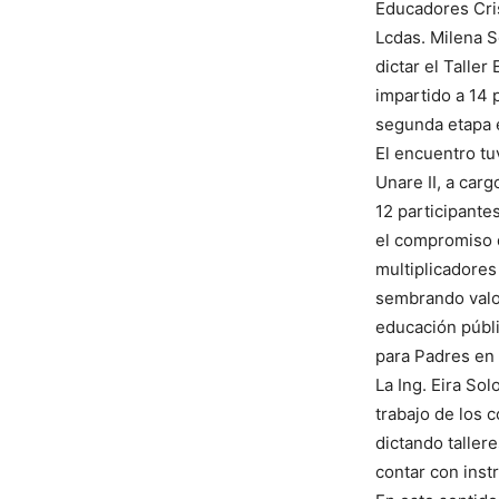
Educadores Cri
Lcdas. Milena So
dictar el Talle
impartido a 14 
segunda etapa 
El encuentro tu
Unare II, a car
12 participante
el compromiso d
multiplicadores
sembrando valo
educación públic
para Padres en 
La Ing. Eira So
trabajo de los
dictando taller
contar con inst