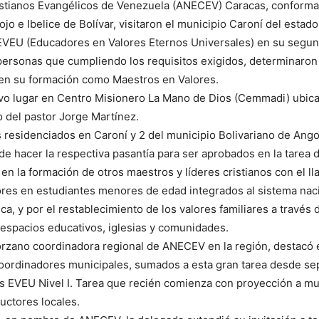
stianos Evangélicos de Venezuela (ANECEV) Caracas, conforma
jo e Ibelice de Bolívar, visitaron el municipio Caroní del estado
r EVEU (Educadores en Valores Eternos Universales) en su segun
personas que cumpliendo los requisitos exigidos, determinaron
en su formación como Maestros en Valores.
vo lugar en Centro Misionero La Mano de Dios (Cemmadi) ubica
go del pastor Jorge Martínez.
s residenciados en Caroní y 2 del municipio Bolivariano de Ang
e hacer la respectiva pasantía para ser aprobados en la tarea 
 en la formación de otros maestros y líderes cristianos con el l
res en estudiantes menores de edad integrados al sistema nac
a, y por el restablecimiento de los valores familiares a través 
espacios educativos, iglesias y comunidades.
lorzano coordinadora regional de ANECEV en la región, destacó e
 coordinadores municipales, sumados a esta gran tarea desde s
es EVEU Nivel I. Tarea que recién comienza con proyección a mul
ructores locales.