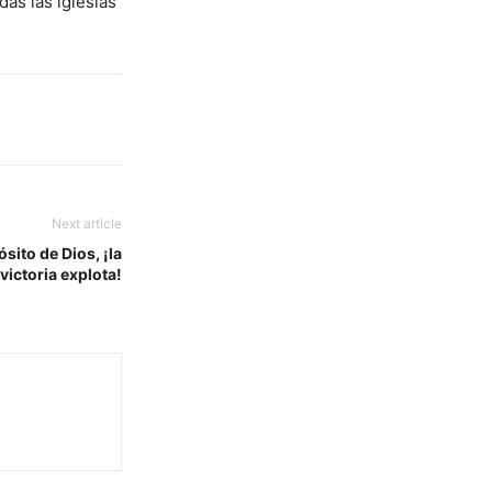
as las iglesias
Next article
ito de Dios, ¡la
victoria explota!