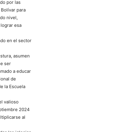
do por las
 Bolívar para
do nivel,
 lograr esa
do en el sector
ostura, asumen
de ser
lamado a educar
ional de
de la Escuela
l valioso
eptiembre 2024
tiplicarse al