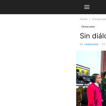
Home
Destacad
Destacadas
Sin diá
By
redaccion
-
23 