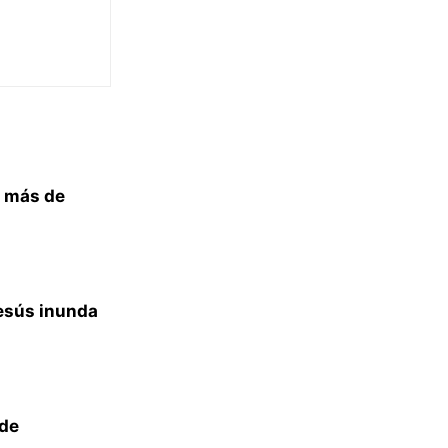
a más de
Jesús inunda
 de