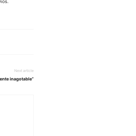
ios.
Next article
uente inagotable”