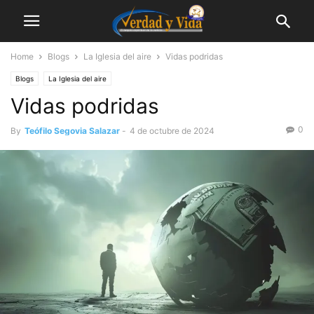
Home
Blogs
La Iglesia del aire
Vidas podridas
Blogs
La Iglesia del aire
Vidas podridas
0
By
Teófilo Segovia Salazar
-
4 de octubre de 2024