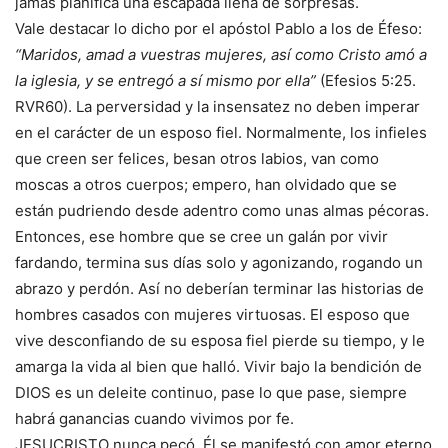
jamás planifica una escapada llena de sorpresas.
Vale destacar lo dicho por el apóstol Pablo a los de Éfeso:
“Maridos, amad a vuestras mujeres, así como Cristo amó a
la iglesia, y se entregó a sí mismo por ella”
(Efesios 5:25.
RVR60). La perversidad y la insensatez no deben imperar
en el carácter de un esposo fiel. Normalmente, los infieles
que creen ser felices, besan otros labios, van como
moscas a otros cuerpos; empero, han olvidado que se
están pudriendo desde adentro como unas almas pécoras.
Entonces, ese hombre que se cree un galán por vivir
fardando, termina sus días solo y agonizando, rogando un
abrazo y perdón. Así no deberían terminar las historias de
hombres casados con mujeres virtuosas. El esposo que
vive desconfiando de su esposa fiel pierde su tiempo, y le
amarga la vida al bien que halló. Vivir bajo la bendición de
DIOS es un deleite continuo, pase lo que pase, siempre
habrá ganancias cuando vivimos por fe.
JESUCRISTO nunca pecó. Él se manifestó con amor eterno