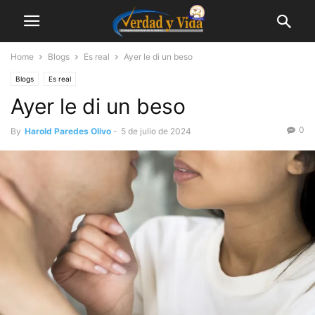
Home
Blogs
Es real
Ayer le di un beso
Blogs
Es real
Ayer le di un beso
0
By
Harold Paredes Olivo
-
5 de julio de 2024