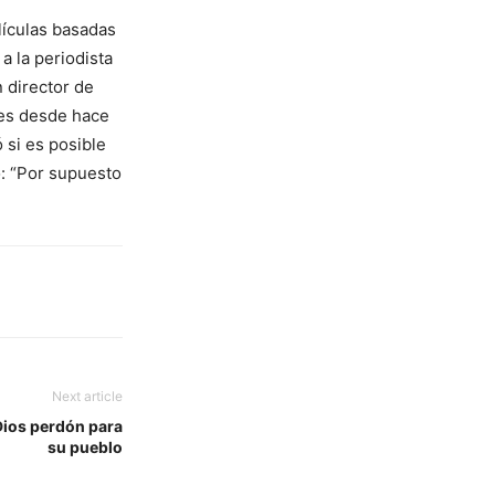
lículas basadas
a la periodista
 director de
les desde hace
 si es posible
ó: “Por supuesto
Next article
Dios perdón para
su pueblo