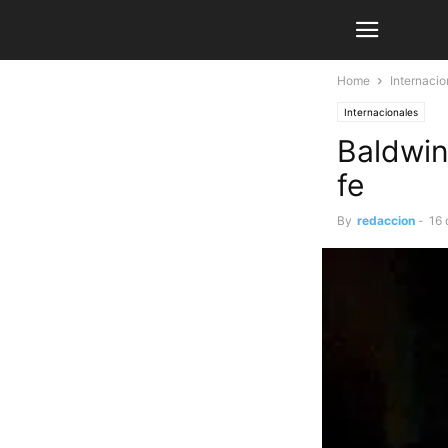
Home
Internacio
Internacionales
Baldwin
fe
By
redaccion
-
16 