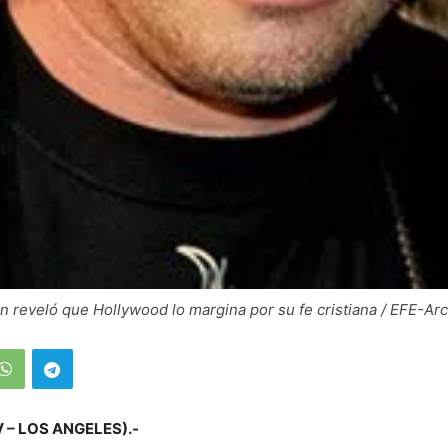
 reveló que Hollywood lo margina por su fe cristiana / EFE-Ar
V –
LOS ANGELES).-