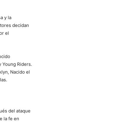
a y la
ctores decidan
or el
ocido
y Young Riders.
klyn, Nacido el
las.
pués del ataque
 la fe en