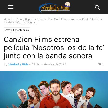
Home
Arte y Espectáculos
CanZion Films estrena película ‘Nosotros
los de la fe’ junto con la...
Arte y Espectáculos
CanZion Films estrena
película ‘Nosotros los de la fe’
junto con la banda sonora
0
By
Verdad y Vida
-
22 de noviembre de 2023