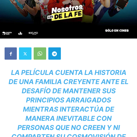
LA PELÍCULA CUENTA LA HISTORIA
DE UNA FAMILIA CREYENTE ANTE EL
DESAFÍO DE MANTENER SUS
PRINCIPIOS ARRAIGADOS
MIENTRAS INTERACTÚA DE
MANERA INEVITABLE CON
PERSONAS QUE NO CREEN Y NI
COMPARTEN SU COSMOVISIÓN DE