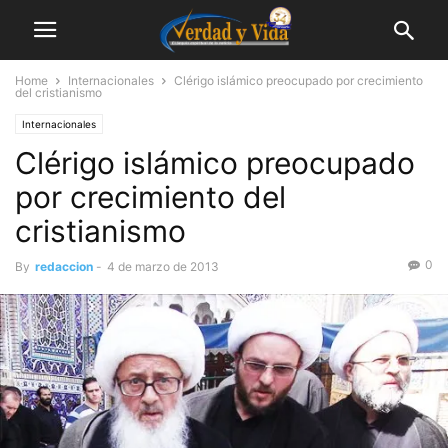
Home
Internacionales
Clérigo islámico preocupado por crecimiento
del cristianismo
Internacionales
Clérigo islámico preocupado
por crecimiento del
cristianismo
0
By
redaccion
-
4 de marzo de 2013