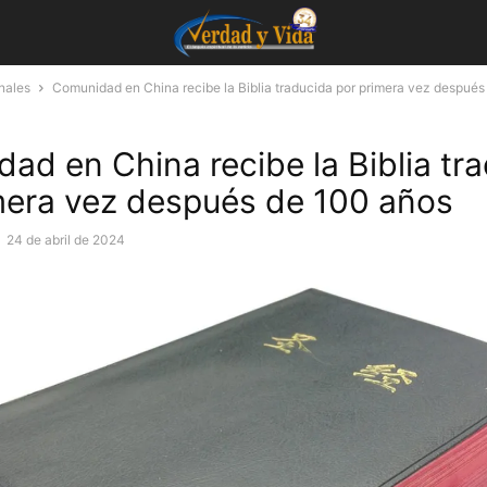
nales
Comunidad en China recibe la Biblia traducida por primera vez después 
ad en China recibe la Biblia tr
mera vez después de 100 años
-
24 de abril de 2024