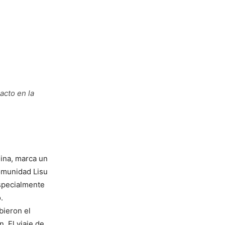
acto en la
hina, marca un
omunidad Lisu
especialmente
.
bieron el
. El viaje de