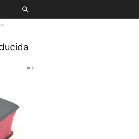
de...
aducida
0