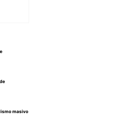
de
 de
lismo masivo