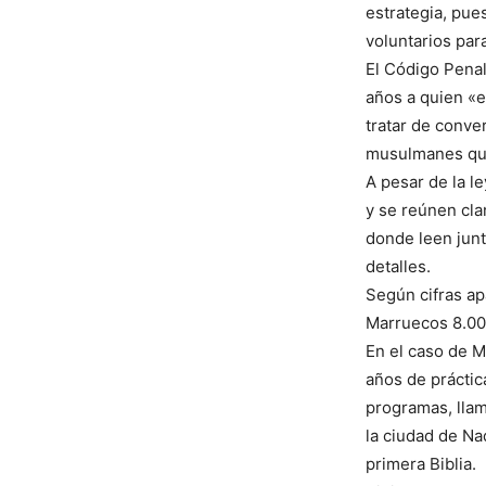
estrategia, pu
voluntarios para
El Código Penal
años a quien «
tratar de conver
musulmanes que
A pesar de la l
y se reúnen cl
donde leen junt
detalles.
Según cifras ap
Marruecos 8.000
En el caso de M
años de práctic
programas, llam
la ciudad de N
primera Biblia.