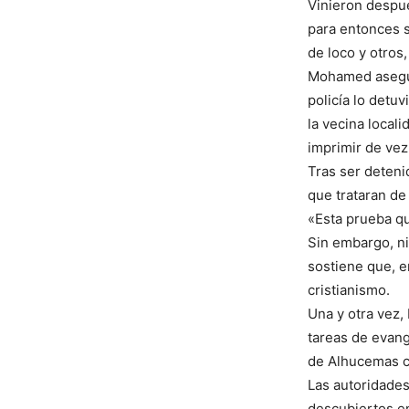
Vinieron despué
para entonces s
de loco y otros, 
Mohamed asegura
policía lo detu
la vecina local
imprimir de vez
Tras ser deteni
que trataran de 
«Esta prueba qu
Sin embargo, ni
sostiene que, e
cristianismo.
Una y otra vez,
tareas de evang
de Alhucemas co
Las autoridades
descubiertos en