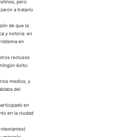
stinos, pero
aron a tratarlo
zón de que la
a y notoria: en
 problema en
otros reclusos
 ningún éxito:
rios medios, y
ablaba del
articipado en
to en la ciudad
rotestantes)
su mayoría