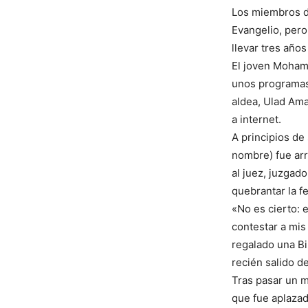
Los miembros de
Evangelio, pero
llevar tres año
El joven Mohame
unos programas
aldea, Ulad Ama
a internet.
A principios d
nombre) fue arr
al juez, juzgad
quebrantar la 
«No es cierto: 
contestar a mi
regalado una Bi
recién salido de
Tras pasar un me
que fue aplazad