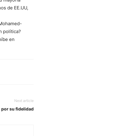
nos de EE.UU,
a Mohamed-
 política?
híbe en
Next article
 por su fidelidad