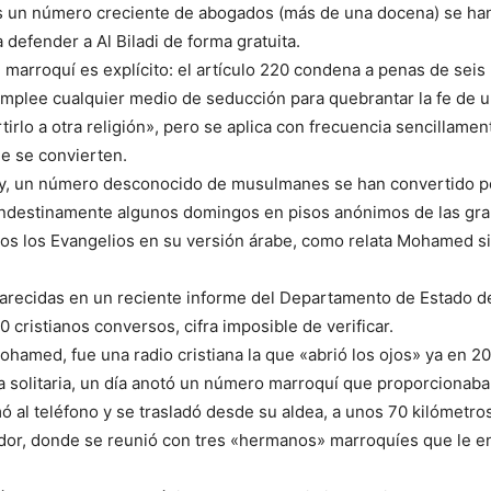
es un número creciente de abogados (más de una docena) se ha
 defender a Al Biladi de forma gratuita.
 marroquí es explícito: el artículo 220 condena a penas de seis
emplee cualquier medio de seducción para quebrantar la fe de
tirlo a otra religión», pero se aplica con frecuencia sencillamen
 se convierten.
ey, un número desconocido de musulmanes se han convertido por
andestinamente algunos domingos en pisos anónimos de las gr
os los Evangelios en su versión árabe, como relata Mohamed si
arecidas en un reciente informe del Departamento de Estado d
 cristianos conversos, cifra imposible de verificar.
ohamed, fue una radio cristiana la que «abrió los ojos» ya en 20
a solitaria, un día anotó un número marroquí que proporcionaba
ó al teléfono y se trasladó desde su aldea, a unos 70 kilómetro
ador, donde se reunió con tres «hermanos» marroquíes que le e