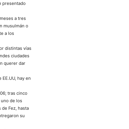
n presentado
 meses a tres
 un musulmán o
te a los
 distintas vías
andes ciudades
n querer dar
e EE.UU, hay en
06; tras cinco
 uno de los
s de Fez, hasta
ntregaron su