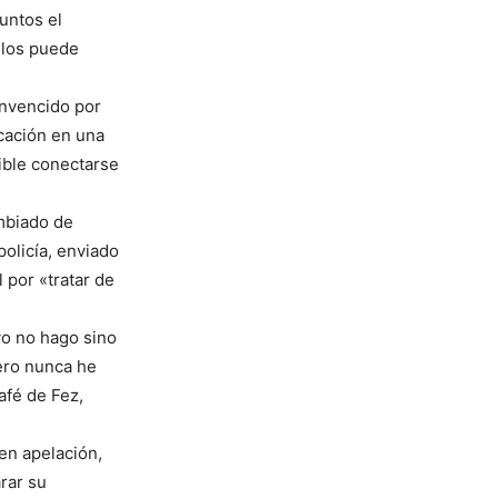
untos el
 los puede
onvencido por
cación en una
ible conectarse
mbiado de
policía, enviado
 por «tratar de
 yo no hago sino
ero nunca he
afé de Fez,
 en apelación,
rar su