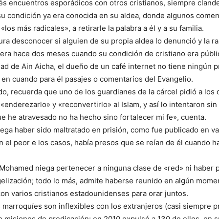
s encuentros esporádicos con otros cristianos, siempre clande
u condición ya era conocida en su aldea, donde algunos comenz
«los más radicales», a retirarle la palabra a él y a su familia.
 desconocer si alguien de su propia aldea lo denunció y la ra
viera hace dos meses cuando su condición de cristiano era públic
idad de Ain Aicha, el dueño de un café internet no tiene ningún
 en cuando para él pasajes o comentarios del Evangelio.
do, recuerda que uno de los guardianes de la cárcel pidió a los 
«enderezarlo» y «reconvertirlo» al Islam, y así lo intentaron sin
e he atravesado no ha hecho sino fortalecer mi fe», cuenta.
ega haber sido maltratado en prisión, como fue publicado en va
n el peor e los casos, había presos que se reían de él cuando h
 Mohamed niega pertenecer a ninguna clase de «red» ni haber p
elización; todo lo más, admite haberse reunido en algún momen
n varios cristianos estadounidenses para orar juntos.
 marroquíes son inflexibles con los extranjeros (casi siempre p
 misiones de predicación: en 2010 expulsó a 130 de ellos, en 