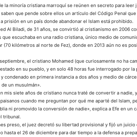
 la minoría cristiana marroquí se reúnen en secreto para leer j
 saben que pende sobre ellos un artículo del Código Penal que
s a prisión en un país donde abandonar el Islam está prohibido.
d Al Biladi, de 31 años, se convirtió al cristianismo en 2006 c
 que escuchaba en una radio cristiana, único medio de comuni
r (70 kilómetros al norte de Fez), donde en 2013 aún no es pos
e septiembre, el cristiano Mohamed (que curiosamente no ha ca
estado en su pueblo, y en solo 48 horas fue interrogado por la 
o y condenado en primera instancia a dos años y medio de cárcel
fe de un musulmán».
en mis siete años de cristiano nunca traté de convertir a nadie,
s paisanos cuando me preguntan por qué me aparté del Islam, p
blia ni promovido la conversión de nadie», explica a Efe en un c
l tribunal.
s preso, el juez decretó su libertad provisional y fijó un juicio
o hasta el 26 de diciembre para dar tiempo a la defensa a prepa