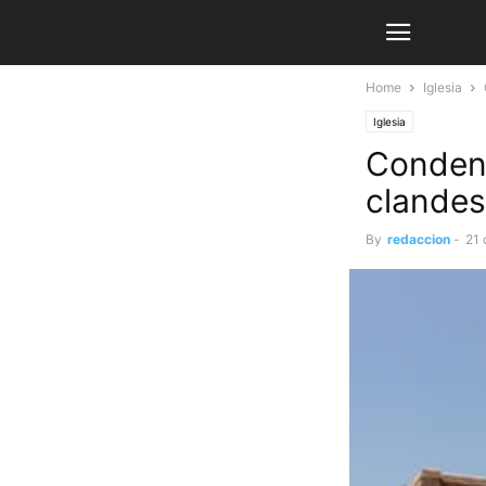
Home
Iglesia
Iglesia
Condena
clandes
By
redaccion
-
21 