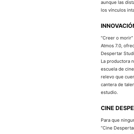
aunque las dist
los vínculos int
INNOVACIÓ
“Creer o morir”
Atmos 7.0, ofre
Despertar Studi
La productora n
escuela de cine
relevo que cuen
cantera de tale
estudio.
CINE DESP
Para que ningun
“Cine Despertar