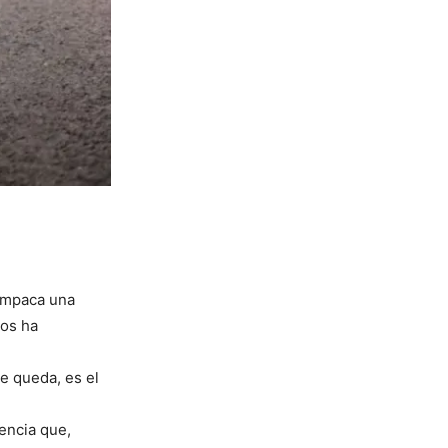
 empaca una
nos ha
se queda, es el
iencia que,