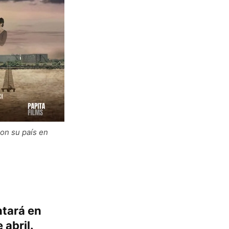
ron su país en
ntará en
 abril.