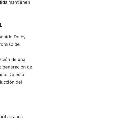
rtida mantienen
L
 sonido Dolby
promiso de
eación de una
na generación de
ano. De esta
ducción del
ril arranca