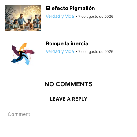
El efecto Pigmalión
Verdad y Vida
-
7 de agosto de 2026
Rompe la inercia
Verdad y Vida
-
7 de agosto de 2026
NO COMMENTS
LEAVE A REPLY