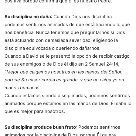
positiva porque confirma que Él es nuestro Padre.
Su disciplina no daña
: Cuando Dios nos disciplina
podemos sentirnos animados de que está haciendo lo que
nos beneficia. Nunca tenemos que preguntarnos si Dios
está actuando con demasiada severidad, eligiendo la
disciplina equivocada o queriendo dañarnos.
Cuando a David se le presentó la opción de recibir castigo
de sus enemigos o de Dios él dijo en 2 Samuel 24:14,
“Mejor que caigamos nosotros en las manos del Señor,
porque Su misericordia es grande, y que no caiga yo en
manos humanas”.
Cuando estamos siendo disciplinados, podemos sentirnos
animados porque estamos en las manos de Dios. Él sabe lo
que es mejor para nosotros.
Su disciplina produce buen fruto
: Podemos sentirnos
animados por la disciplina de Dios, porque Él quiere