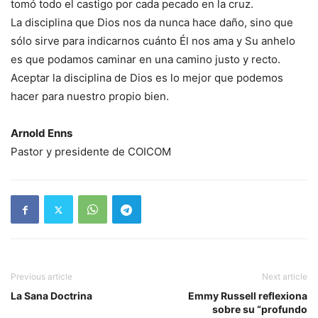
tomó todo el castigo por cada pecado en la cruz.
La disciplina que Dios nos da nunca hace daño, sino que
sólo sirve para indicarnos cuánto Él nos ama y Su anhelo
es que podamos caminar en una camino justo y recto.
Aceptar la disciplina de Dios es lo mejor que podemos
hacer para nuestro propio bien.
Arnold Enns
Pastor y presidente de COICOM
Previous article
Next article
La Sana Doctrina
Emmy Russell reflexiona
sobre su “profundo