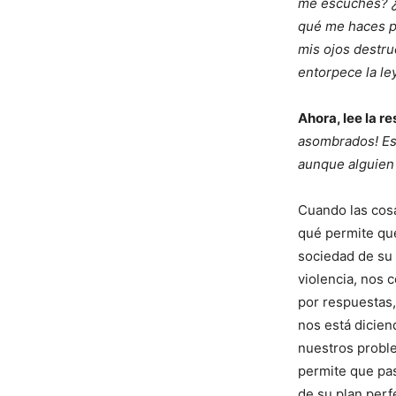
me escuches? ¿H
qué me haces p
mis ojos destru
entorpece la ley
Ahora, lee la r
asombrados! Est
aunque alguien 
Cuando las cos
qué permite que
sociedad de su 
violencia, nos 
por respuestas,
nos está dicien
nuestros proble
permite que pa
de su plan perf