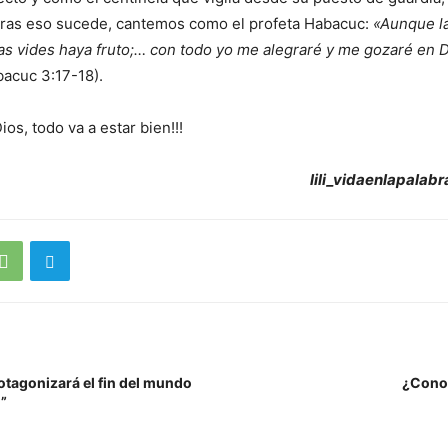
tras eso sucede, cantemos como el profeta Habacuc:
«Aunque l
 las vides haya fruto;… con todo yo me alegraré y me gozaré en D
acuc 3:17-18).
os, todo va a estar bien!!!
lili_vidaenlapala
otagonizará el fin del mundo
¿Conoc
d”