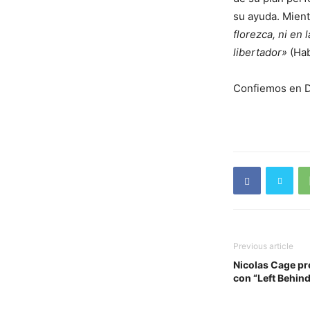
su ayuda. Mien
florezca, ni en
libertador»
(Hab
Confiemos en Di
Previous article
Nicolas Cage pr
con “Left Behin