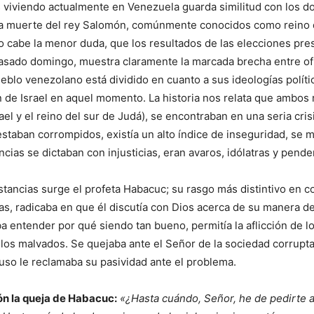
viviendo actualmente en Venezuela guarda similitud con los d
 la muerte del rey Salomón, comúnmente conocidos como reino 
No cabe la menor duda, que los resultados de las elecciones pre
asado domingo, muestra claramente la marcada brecha entre ofi
ueblo venezolano está dividido en cuanto a sus ideologías polít
n de Israel en aquel momento. La historia nos relata que ambos r
ael y el reino del sur de Judá), se encontraban en una seria crisi
staban corrompidos, existía un alto índice de inseguridad, se 
ncias se dictaban con injusticias, eran avaros, idólatras y pende
stancias surge el profeta Habacuc; su rasgo más distintivo en 
tas, radicaba en que él discutía con Dios acerca de su manera de
a entender por qué siendo tan bueno, permitía la aflicción de lo
los malvados. Se quejaba ante el Señor de la sociedad corrupta 
cluso le reclamaba su pasividad ante el problema.
ón la queja de Habacuc:
«¿Hasta cuándo, Señor, he de pedirte a