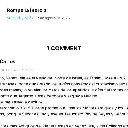
Rompe la inercia
Verdad y Vida
-
7 de agosto de 2026
1 COMMENT
Carlos
yo de 2017 At 5:18 pm
, Venezuela es el Reino del Norte de Israel, es Efraim, Jose tuvo 2 H
 Manases, por alguna razón los Judíos conversos al cristianismo lleg
des masas, lo revelan los datos de los apellidos Judíos Sefarditas c
anismo que llegaron a esta hermosa y sagrada Nación .
ue me atrevo a decirlo?
teronomio 33:15 Dios le prometió a Jose los Montes antiguos y los C
ss, por que Señor es uno y ese es Jesucristo Rey de Reyes y Señor 
ntes mas Antiguos del Planeta están en Venezuela, y los Collados et