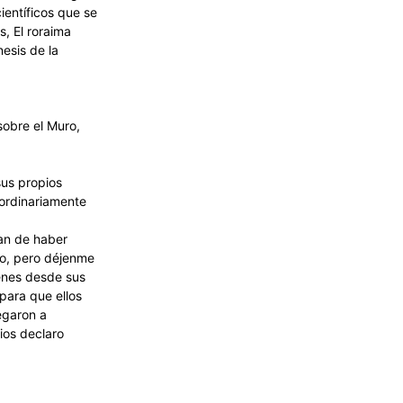
científicos que se
s, El roraima
esis de la
sobre el Muro,
sus propios
aordinariamente
an de haber
do, pero déjenme
ienes desde sus
para que ellos
egaron a
ios declaro