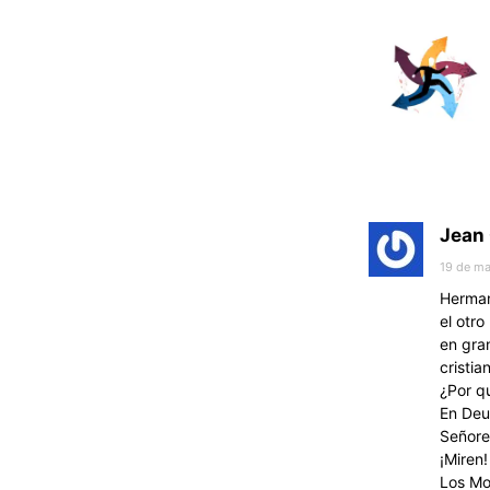
Jean 
19 de ma
Hermano
el otro
en gran
cristi
¿Por q
En Deu
Señore
¡Miren!
Los Mo