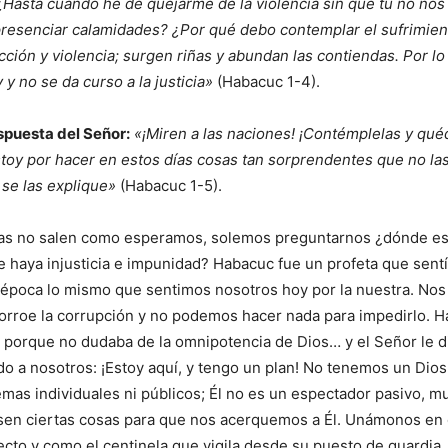
asta cuándo he de quejarme de la violencia sin que tú no nos
resenciar calamidades? ¿Por qué debo contemplar el sufrimien
cción y violencia; surgen riñas y abundan las contiendas. Por lo 
 y no se da curso a la justicia»
(Habacuc 1-4).
espuesta del Señor:
«¡Miren a las naciones! ¡Contémplelas y qu
oy por hacer en estos días cosas tan sorprendentes que no la
se las explique»
(Habacuc 1-5).
as no salen como esperamos, solemos preguntarnos ¿dónde es
 haya injusticia e impunidad? Habacuc fue un profeta que sentí
época lo mismo que sentimos nosotros hoy por la nuestra. Nos 
corroe la corrupción y no podemos hacer nada para impedirlo. 
 porque no dudaba de la omnipotencia de Dios… y el Señor le di
do a nosotros: ¡Estoy aquí, y tengo un plan! No tenemos un Dios
mas individuales ni públicos; Él no es un espectador pasivo, 
sen ciertas cosas para que nos acerquemos a Él. Unámonos en o
ecto y como el centinela que vigila desde su puesto de guardi