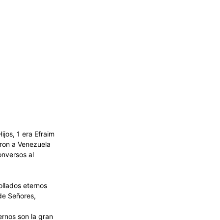
ijos, 1 era Efraim
aron a Venezuela
onversos al
ollados eternos
de Señores,
ernos son la gran