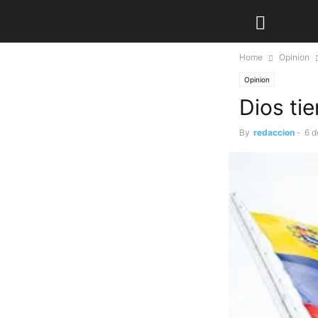
Home
Opinion
Opinion
Dios ti
By
redaccion
-
6 d