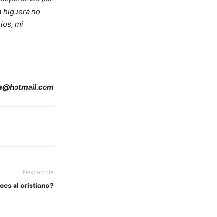
a higuera no
ios, mi
bra@hotmail.com
Next article
es al cristiano?