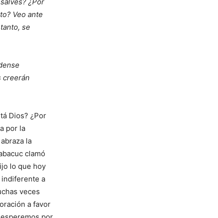
 salves? ¿Por
to? Veo ante
tanto, se
édense
s creerán
tá Dios? ¿Por
a por la
abraza la
Habacuc clamó
jo lo que hoy
 indiferente a
muchas veces
ración a favor
a, esperemos por