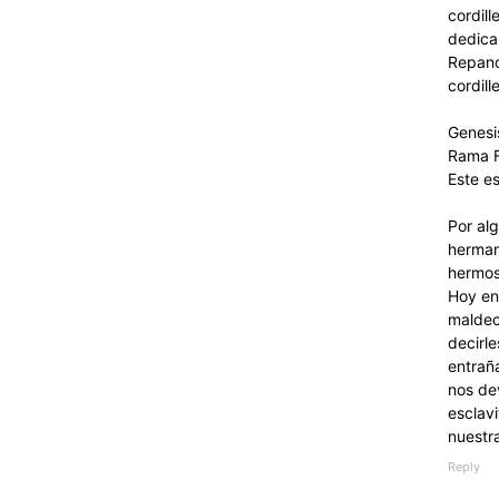
cordill
dedican
Repano
cordill
Genesi
Rama F
Este es
Por al
herman
hermos
Hoy en
maldec
decirl
entrañ
nos de
esclavi
nuestra
Reply