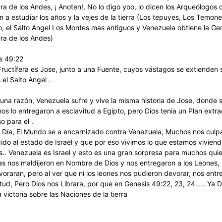
era de los Andes, ¡ Anoten!, No lo digo yoo, lo dicen los Arqueólogos 
 a estudiar los años y la vejes de la tierra (Los tepuyes, Los Temone
, el Salto Angel Los Montes mas antiguos y Venezuela obtiene la Gen
era de los Andes)
s 49:22
ructífera es Jose, junto a una Fuente, cuyos vástagos se extienden 
 el Salto Angel .
guna razón, Venezuela sufre y vive la misma historia de Jose, donde 
os lo entregaron a esclavitud a Egipto, pero Dios tenia un Plan extr
o para el .
 Día, El Mundo se a encarnizado contra Venezuela, Muchos nos culp
ido al estado de Israel y que por eso vivimos lo que estamos vivien
es.. Venezuela es Israel y esto es una gran sorpresa para muchos qu
as nos maldijeron en Nombre de Dios y nos entregaron a los Leones, 
voraran, pero al ver que ni los leones nos pudieron devorar, nos entr
tud, Pero Dios nos Librara, por que en Genesis 49:22, 23, 24….. Ya D
 victoria sobre las Naciones de la tierra