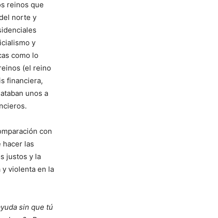
os reinos que
del norte y
sidenciales
cialismo y
icas como lo
einos (el reino
s financiera,
mataban unos a
ncieros.
comparación con
 hacer las
s justos y la
y violenta en la
yuda sin que tú