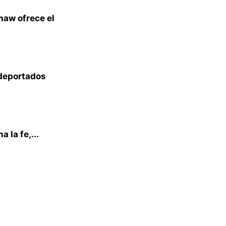
haw ofrece el
 deportados
 la fe,...