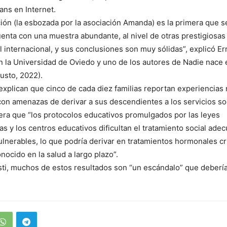
ns en Internet.
ción (la esbozada por la asociación Amanda) es la primera que s
uenta con una muestra abundante, al nivel de otras prestigiosa
l internacional, y sus conclusiones son muy sólidas”, explicó Err
n la Universidad de Oviedo y uno de los autores de Nadie nace
usto, 2022).
explican que cinco de cada diez familias reportan experiencias 
on amenazas de derivar a sus descendientes a los servicios so
ra que “los protocolos educativos promulgados por las leyes
s y los centros educativos dificultan el tratamiento social ade
lnerables, lo que podría derivar en tratamientos hormonales c
nocido en la salud a largo plazo”.
asti, muchos de estos resultados son “un escándalo” que debería