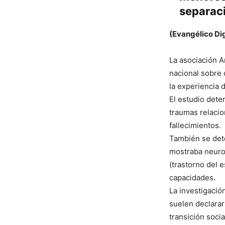
separaci
(Evangélico Dig
La asociación A
nacional sobre 
la experiencia 
El estudio dete
traumas relacio
fallecimientos.
También se dete
mostraba neurod
(trastorno del 
capacidades.
La investigació
suelen declarar
transición soci