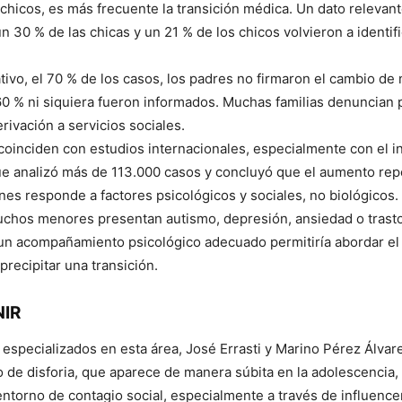
 chicos, es más frecuente la transición médica. Un dato relevant
un 30 % de las chicas y un 21 % de los chicos volvieron a identif
tivo, el 70 % de los casos, los padres no firmaron el cambio de
60 % ni siquiera fueron informados. Muchas familias denuncian 
ivación a servicios sociales.
coinciden con estudios internacionales, especialmente con el 
ue analizó más de 113.000 casos y concluyó que el aumento rep
enes responde a factores psicológicos y sociales, no biológicos.
chos menores presentan autismo, depresión, ansiedad o trast
 un acompañamiento psicológico adecuado permitiría abordar el 
precipitar una transición.
NIR
 especializados en esta área, José Errasti y Marino Pérez Álvar
o de disforia, que aparece de manera súbita en la adolescencia,
entorno de contagio social, especialmente a través de influencer