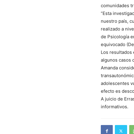
comunidades tra
“Esta investiga
nuestro país, c
realizado a nive
de Psicología e
equivocado (De
Los resultados 
algunos casos c
Amanda conside
transautonómica
adolescentes vu
efecto es desco
A juicio de Err
informativos.