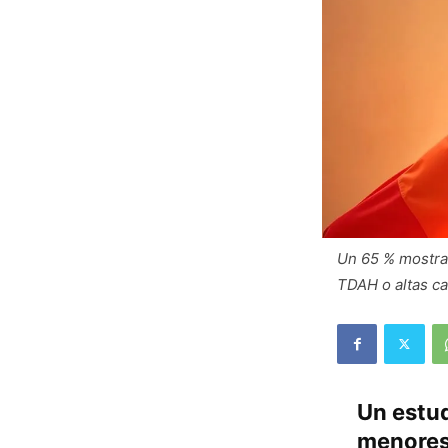
Un 65 % mostrab
TDAH o altas c
Un estu
menores 