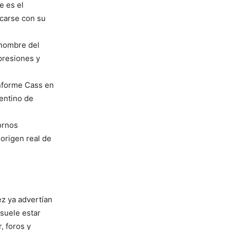
e es el
icarse con su
 nombre del
presiones y
informe Cass en
entino de
ornos
origen real de
ez ya advertían
 suele estar
, foros y