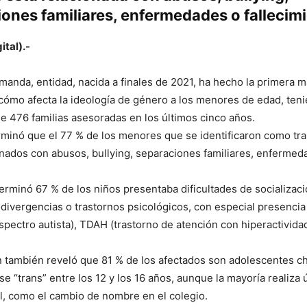
ones familiares, enfermedades o fallecim
ital).-
manda, entidad, nacida a finales de 2021, ha hecho la primera
cómo afecta la ideología de género a los menores de edad, ten
de 476 familias asesoradas en los últimos cinco años.
rminó que el 77 % de los menores que se identificaron como tra
nados con abusos, bullying, separaciones familiares, enfermed
rminó 67 % de los niños presentaba dificultades de socializaci
ivergencias o trastornos psicológicos, con especial presenci
espectro autista), TDAH (trastorno de atención con hiperactividad
n también reveló que 81 % de los afectados son adolescentes c
se “trans” entre los 12 y los 16 años, aunque la mayoría realiz
al, como el cambio de nombre en el colegio.