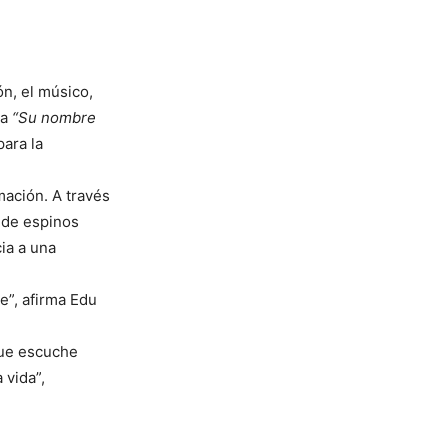
n, el músico,
da
“Su nombre
para la
mación. A través
a de espinos
cia a una
e”, afirma Edu
que escuche
 vida”,