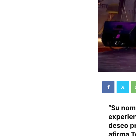
“Su nomb
experien
deseo p
afirma T