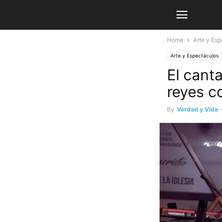
Home
Arte y Es
Arte y Espectáculos
El cant
reyes c
By
Verdad y Vida