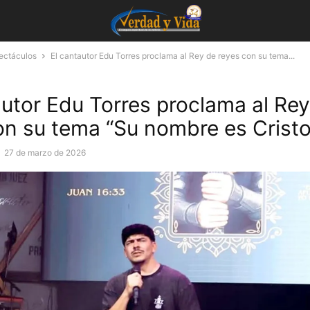
pectáculos
El cantautor Edu Torres proclama al Rey de reyes con su tema...
autor Edu Torres proclama al Re
on su tema “Su nombre es Cristo
-
27 de marzo de 2026