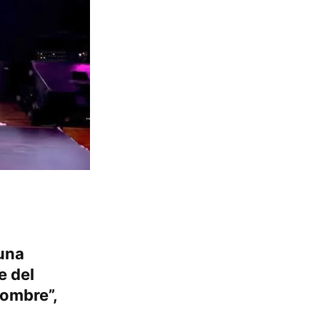
 una
e del
ombre”,