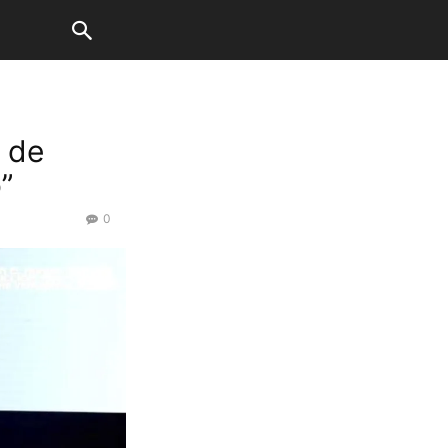
y de
”
0