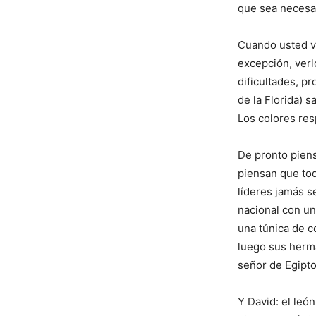
que sea necesar
Cuando usted ve
excepción, verl
dificultades, p
de la Florida) 
Los colores res
De pronto pien
piensan que todo
líderes jamás s
nacional con un
una túnica de c
luego sus herma
señor de Egipto
Y David: el leó