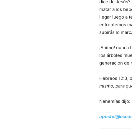
dice de Jesús? 
matar a los beb
llegar luego a
enfrentemos má
subirás lo marc
¡Ánimo! nunca t
los árboles mue
generación de
Hebreos 12:3, 
mismo, para qu
Nehemías dijo:
apostol@osca