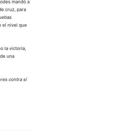
erodes mandó a
de cruz, para
ruebas
 el nivel que
 la victoria,
 de una
res contra sí