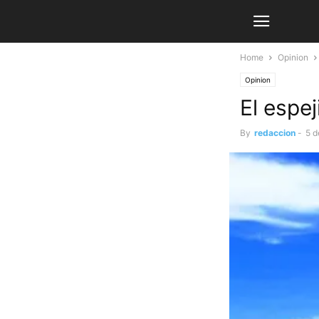
Home
Opinion
Opinion
El espe
By
redaccion
-
5 d