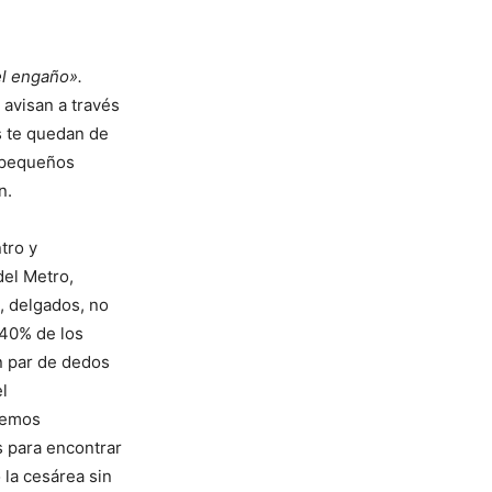
.
el engaño».
 avisan a través
s te quedan de
 pequeños
n.
tro y
del Metro,
, delgados, no
 40% de los
n par de dedos
l
eremos
s para encontrar
 la cesárea sin