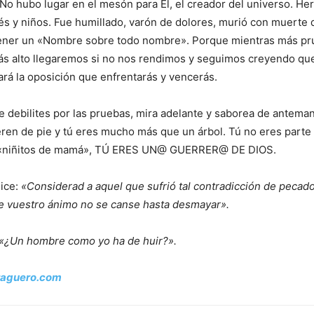
No hubo lugar en el mesón para Él, el creador del universo. H
és y niños. Fue humillado, varón de dolores, murió con muerte 
 tener un «Nombre sobre todo nombre». Porque mientras más p
s alto llegaremos si no nos rendimos y seguimos creyendo que
ará la oposición que enfrentarás y vencerás.
e debilites por las pruebas, mira adelante y saborea de antemano
ren de pie y tú eres mucho más que un árbol. Tú no eres parte
 «niñitos de mamá», TÚ ERES UN@ GUERRER@ DE DIOS.
dice:
«Considerad a aquel que sufrió tal contradicción de pecado
e vuestro ánimo no se canse hasta desmayar».
«¿Un hombre como yo ha de huir?».
raguero.com