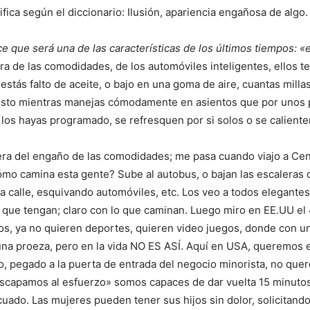
ifica según el diccionario: Ilusión, apariencia engañosa de algo
ice que será una de las características de los últimos tiempos: «
ra de las comodidades, de los automóviles inteligentes, ellos te
estás falto de aceite, o bajo en una goma de aire, cuantas milla
 esto mientras manejas cómodamente en asientos que por unos
n los hayas programado, se refresquen por si solos o se caliente
 era del engaño de las comodidades; me pasa cuando viajo a Cen
mo camina esta gente? Sube al autobus, o bajan las escaleras 
la calle, esquivando automóviles, etc. Los veo a todos elegantes
 que tengan; claro con lo que caminan. Luego miro en EE.UU el
os, ya no quieren deportes, quieren video juegos, donde con u
na proeza, pero en la vida NO ES ASÍ. Aquí en USA, queremos e
, pegado a la puerta de entrada del negocio minorista, no qu
 escapamos al esfuerzo» somos capaces de dar vuelta 15 minuto
uado. Las mujeres pueden tener sus hijos sin dolor, solicitando