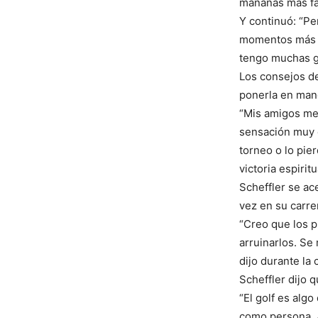
mañanas más fác
Y continuó: “Pe
momentos más i
tengo muchas g
Los consejos de
ponerla en man
“Mis amigos me 
sensación muy e
torneo o lo pie
victoria espirit
Scheffler se a
vez en su carre
“Creo que los p
arruinarlos. Se 
dijo durante la 
Scheffler dijo q
“El golf es alg
como persona. 