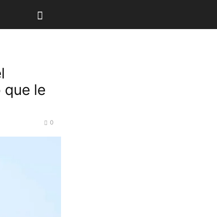
l
 que le
0