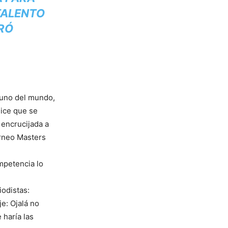
TALENTO
ARÓ
 uno del mundo,
dice que se
encrucijada a
orneo Masters
ompetencia lo
iodistas:
e: Ojalá no
 haría las