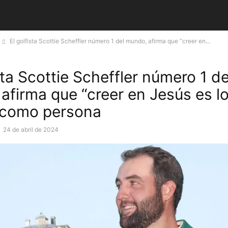
El golfista Scottie Scheffler número 1 del mundo, afirma que “creer en...
sta Scottie Scheffler número 1 de
afirma que “creer en Jesús es lo
 como persona
-
24 de abril de 2024