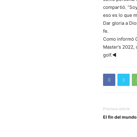
compartió. “Soy
eso es lo que m
Dar gloria a Di
fe.
Como informó C
Master’s 2022, 
golf.◄
Previous article
El fin del mundo