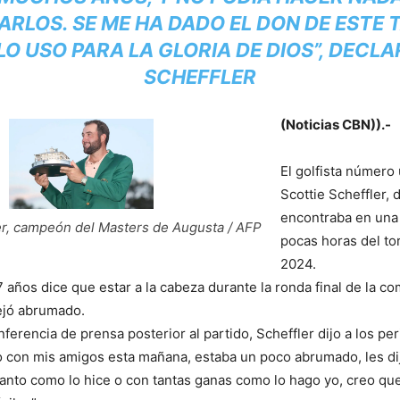
ARLOS. SE ME HA DADO EL DON DE ESTE 
LO USO PARA LA GLORIA DE DIOS”, DECL
SCHEFFLER
(Noticias CBN)).-
El golfista número
Scottie Scheffler, 
encontraba en una 
er, campeón del Masters de Augusta / AFP
pocas horas del t
2024.
7 años dice que estar a la cabeza durante la ronda final de la c
ejó abrumado.
erencia de prensa posterior al partido, Scheffler dijo a los per
 con mis amigos esta mañana, estaba un poco abrumado, les dij
tanto como lo hice o con tantas ganas como lo hago yo, creo que