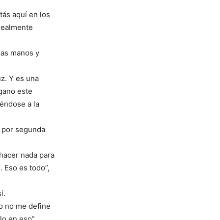
tás aquí en los
realmente
las manos y
z. Y es una
gano este
iéndose a la
r por segunda
 hacer nada para
. Eso es todo”,
í.
ro no me define
o en eso”,