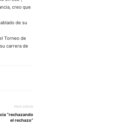
ancia, creo que
 hablado de su
el Torneo de
 su carrera de
Next article
icia “rechazando
el rechazo”