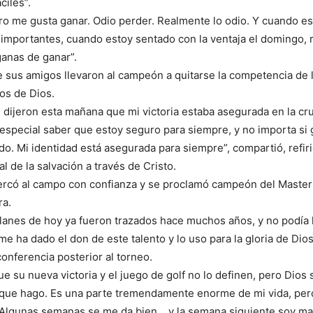
iles”.
ro me gusta ganar. Odio perder. Realmente lo odio. Y cuando es
mportantes, cuando estoy sentado con la ventaja el domingo, 
anas de ganar”.
 sus amigos llevaron al campeón a quitarse la competencia de 
os de Dios.
dijeron esta mañana que mi victoria estaba asegurada en la cru
special saber que estoy seguro para siempre, y no importa si 
rdo. Mi identidad está asegurada para siempre”, compartió, refir
ual de la salvación a través de Cristo.
cercó al campo con confianza y se proclamó campeón del Maste
ra.
lanes de hoy ya fueron trazados hace muchos años, y no podía
me ha dado el don de este talento y lo uso para la gloria de Dios
conferencia posterior al torneo.
ue su nueva victoria y el juego de golf no lo definen, pero Dios s
o que hago. Es una parte tremendamente enorme de mi vida, pe
Algunas semanas se me da bien… y la semana siguiente soy mal