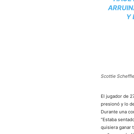
ARRUIN
Y 
Scottie Scheffl
El jugador de 2
presionó y lo d
Durante una conf
“Estaba sentado
quisiera ganar 