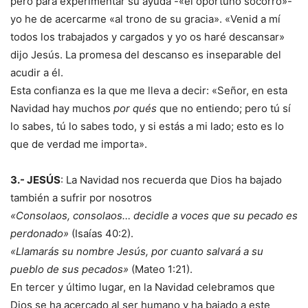
pero para experimentar su ayuda -«el oportuno socorro»-
yo he de acercarme «al trono de su gracia». «Venid a mí
todos los trabajados y cargados y yo os haré descansar»
dijo Jesús. La promesa del descanso es inseparable del
acudir a él.
Esta confianza es la que me lleva a decir: «Señor, en esta
Navidad hay muchos
por qués
que no entiendo; pero tú sí
lo sabes, tú lo sabes todo, y si estás a mi lado; esto es lo
que de verdad me importa».
3.- JESÚS
: La Navidad nos recuerda que Dios ha bajado
también a sufrir por nosotros
«Consolaos, consolaos… decidle a voces que su pecado es
perdonado»
(Isaías 40:2).
«Llamarás su nombre Jesús, por cuanto salvará a su
pueblo de sus pecados»
(Mateo 1:21).
En tercer y último lugar, en la Navidad celebramos que
Dios se ha acercado al ser humano y ha bajado a este