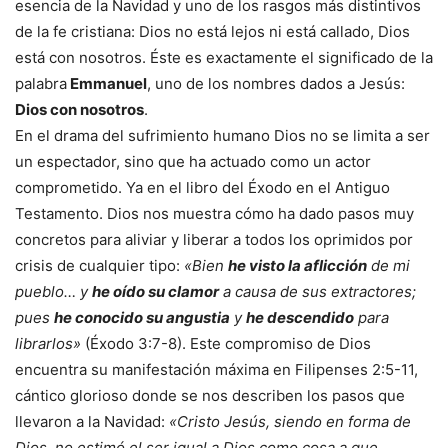
esencia de la Navidad y uno de los rasgos más distintivos
de la fe cristiana: Dios no está lejos ni está callado, Dios
está con nosotros. Éste es exactamente el significado de la
palabra
Emmanuel
, uno de los nombres dados a Jesús:
Dios con nosotros
.
En el drama del sufrimiento humano Dios no se limita a ser
un espectador, sino que ha actuado como un actor
comprometido. Ya en el libro del Éxodo en el Antiguo
Testamento. Dios nos muestra cómo ha dado pasos muy
concretos para aliviar y liberar a todos los oprimidos por
crisis de cualquier tipo:
«Bien
he visto la aflicción
de mi
pueblo… y
he oído su clamor
a causa de sus extractores;
pues
he conocido su angustia
y
he descendido
para
librarlos»
(Éxodo 3:7-8). Este compromiso de Dios
encuentra su manifestación máxima en Filipenses 2:5-11,
cántico glorioso donde se nos describen los pasos que
llevaron a la Navidad:
«Cristo Jesús, siendo en forma de
Dios, no estimó el ser igual a Dios como cosa a que