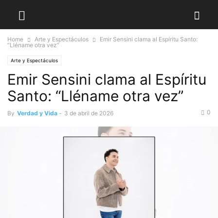
Home
Arte y Espectáculos
Emir Sensini clama al Espíritu Santo:
“Lléname otra vez”
Arte y Espectáculos
Emir Sensini clama al Espíritu
Santo: “Lléname otra vez”
0
By
Verdad y Vida
-
3 de abril de 2026