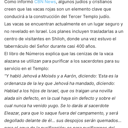
Como informó
CBN News
, algunos judíos y cristianos
creen que las vacas rojas son un elemento clave que
conducirá a la construcción del Tercer Templo judío.
Las vacas se encuentran actualmente en un lugar seguro y
no revelado en Israel. Los planes incluyen trasladarlas a un
centro de visitantes en Shiloh, donde una vez estuvo el
tabernáculo del Señor durante casi 400 años.
El libro de Números explica que las cenizas de la vaca
alazana se utilizan para purificar a los sacerdotes para su
servicio en el Templo:
“Y habló Jehová a Moisés y a Aarón, diciendo: ‘Esta es la
ordenanza de la ley que Jehová ha mandado, diciendo:
Hablad a los hijos de Israel, que os traigan una novilla
alada sin defecto, en la cual haya sin defecto y sobre el
cual nunca ha venido yugo. Se lo darás al sacerdote
Eleazar, para que lo saque fuera del campamento, y será
degollado delante de él… sus despojos serán quemados…
para el agua de la purificación; es para purificarnos del