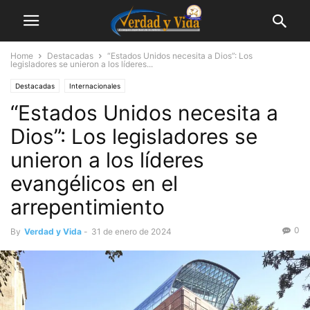
Home
Destacadas
“Estados Unidos necesita a Dios”: Los
legisladores se unieron a los líderes...
Destacadas
Internacionales
“Estados Unidos necesita a
Dios”: Los legisladores se
unieron a los líderes
evangélicos en el
arrepentimiento
0
By
Verdad y Vida
-
31 de enero de 2024