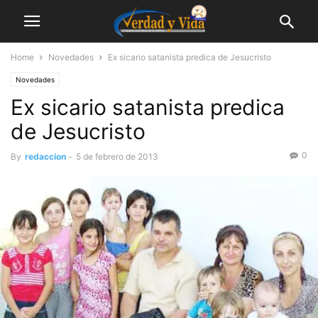
Home
Novedades
Ex sicario satanista predica de Jesucristo
Novedades
Ex sicario satanista predica
de Jesucristo
0
By
redaccion
-
5 de febrero de 2013