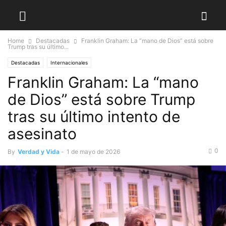
Home
Destacadas
Franklin Graham: La “mano de Dios” está sobre
Trump tras su último...
Destacadas
Internacionales
Franklin Graham: La “mano
de Dios” está sobre Trump
tras su último intento de
asesinato
0
By
Verdad y Vida
-
1 de mayo de 2026