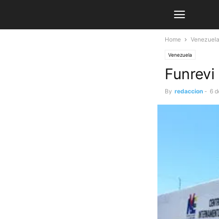
Home
Venezuel
Venezuela
Funrevi
By
redaccion
-
6 d