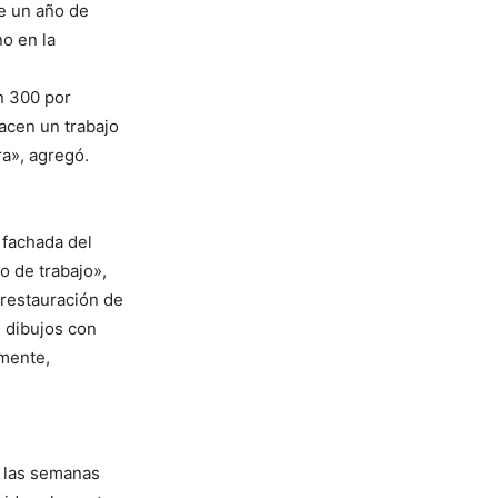
e un año de
no en la
un 300 por
acen un trabajo
ra», agregó.
a fachada del
o de trabajo»,
 restauración de
n dibujos con
lmente,
s las semanas