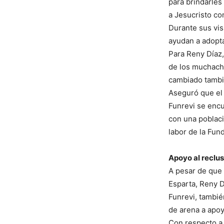
para brindarles
a Jesucristo co
Durante sus vis
ayudan a adoptar
Para Reny Díaz,
de los muchach
cambiado tambié
Aseguró que el 
Funrevi se enc
con una poblaci
labor de la Fun
Apoyo al reclus
A pesar de que 
Esparta, Reny 
Funrevi, tambié
de arena a apoy
Con respecto a 