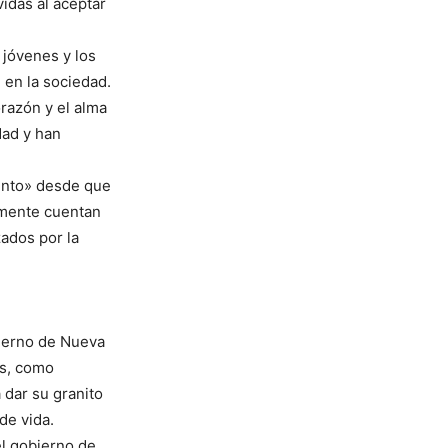
idas al aceptar
 jóvenes y los
n en la sociedad.
orazón y el alma
dad y han
iento» desde que
lmente cuentan
ados por la
bierno de Nueva
es, como
 dar su granito
de vida.
el gobierno de