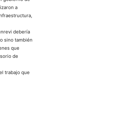
izaron a
nfraestructura,
nrevi debería
no sino también
venes que
sorio de
el trabajo que