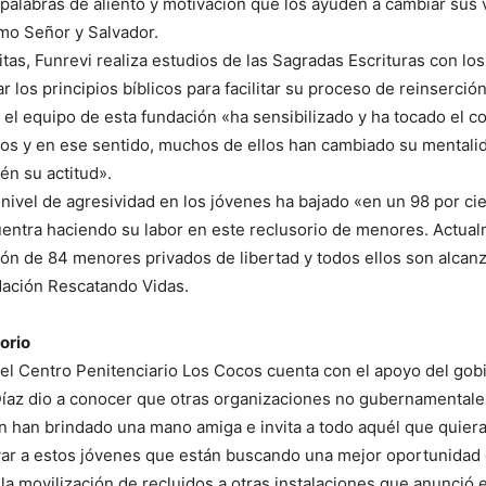
 palabras de aliento y motivación que los ayuden a cambiar sus v
mo Señor y Salvador.
itas, Funrevi realiza estudios de las Sagradas Escrituras con los
 los principios bíblicos para facilitar su proceso de reinserció
 el equipo de esta fundación «ha sensibilizado y ha tocado el c
os y en ese sentido, muchos de ellos han cambiado su mentali
n su actitud».
nivel de agresividad en los jóvenes ha bajado «en un 98 por c
uentra haciendo su labor en este reclusorio de menores. Actua
ón de 84 menores privados de libertad y todos ellos son alcanz
dación Rescatando Vidas.
orio
el Centro Penitenciario Los Cocos cuenta con el apoyo del go
Díaz dio a conocer que otras organizaciones no gubernamental
n han brindado una mano amiga e invita a todo aquél que quiera
ar a estos jóvenes que están buscando una mejor oportunidad 
la movilización de recluidos a otras instalaciones que anunció 