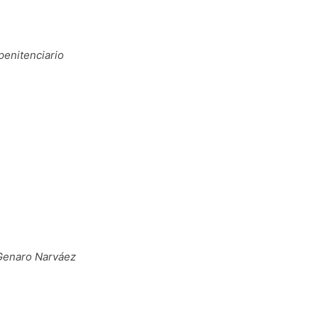
penitenciario
, Genaro Narváez