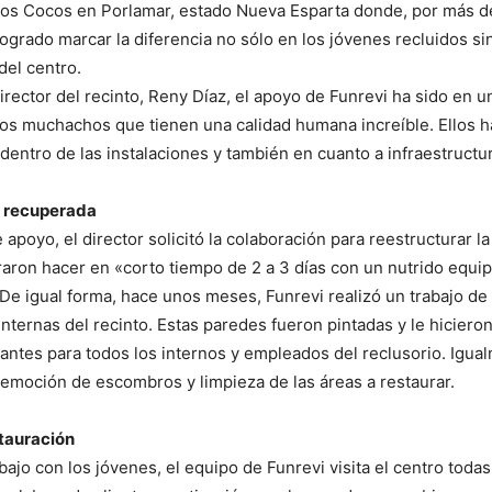
Los Cocos en Porlamar, estado Nueva Esparta donde, por más d
logrado marcar la diferencia no sólo en los jóvenes recluidos si
del centro.
irector del recinto, Reny Díaz, el apoyo de Funrevi ha sido en 
os muchachos que tienen una calidad humana increíble. Ellos h
dentro de las instalaciones y también en cuanto a infraestructu
a recuperada
apoyo, el director solicitó la colaboración para reestructurar l
raron hacer en «corto tiempo de 2 a 3 días con un nutrido equip
r. De igual forma, hace unos meses, Funrevi realizó un trabajo de
internas del recinto. Estas paredes fueron pintadas y le hiciero
antes para todos los internos y empleados del reclusorio. Igua
remoción de escombros y limpieza de las áreas a restaurar.
tauración
abajo con los jóvenes, el equipo de Funrevi visita el centro toda