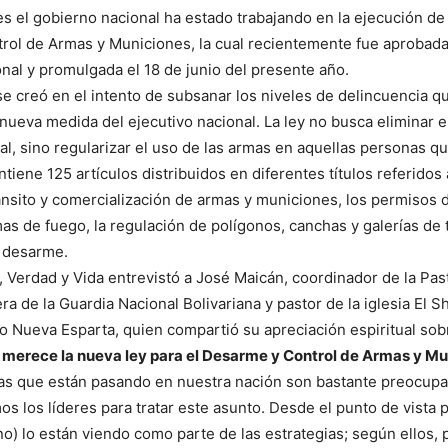
s el gobierno nacional ha estado trabajando en la ejecución de 
ol de Armas y Municiones, la cual recientemente fue aprobada
al y promulgada el 18 de junio del presente año.
se creó en el intento de subsanar los niveles de delincuencia qu
nueva medida del ejecutivo nacional. La ley no busca eliminar e
l, sino regularizar el uso de las armas en aquellas personas qu
tiene 125 artículos distribuidos en diferentes títulos referidos a
ánsito y comercialización de armas y municiones, los permisos 
as de fuego, la regulación de polígonos, canchas y galerías de t
l desarme.
, Verdad y Vida entrevistó a José Maicán, coordinador de la Past
era de la Guardia Nacional Bolivariana y pastor de la iglesia El 
o Nueva Esparta, quien compartió su apreciación espiritual sob
e merece la nueva ley para el Desarme y Control de Armas y M
sas que están pasando en nuestra nación son bastante preocupa
s los líderes para tratar este asunto. Desde el punto de vista po
rno) lo están viendo como parte de las estrategias; según ellos,