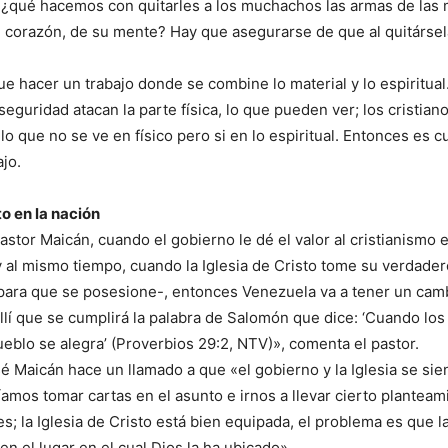
 ¿qué hacemos con quitarles a los muchachos las armas de las 
l corazón, de su mente? Hay que asegurarse de que al quitárse
e hacer un trabajo donde se combine lo material y lo espiritual
seguridad atacan la parte física, lo que pueden ver; los cristian
 lo que no se ve en físico pero si en lo espiritual. Entonces es 
ajo.
o en la nación
astor Maicán, cuando el gobierno le dé el valor al cristianismo 
 y al mismo tiempo, cuando la Iglesia de Cristo tome su verdader
 para que se posesione-, entonces Venezuela va a tener un cam
allí que se cumplirá la palabra de Salomón que dice: ‘Cuando los
ueblo se alegra’ (Proverbios 29:2, NTV)», comenta el pastor.
é Maicán hace un llamado a que «el gobierno y la Iglesia se sien
amos tomar cartas en el asunto e irnos a llevar cierto plantea
s; la Iglesia de Cristo está bien equipada, el problema es que la
en el lugar en el cual Dios la ha ubicado».