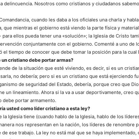
la delincuencia. Nosotros como cristianos y ciudadanos sabemo
Comandancia, cuando les daba a los oficiales una charla y habl
, que mientras el gobierno está viendo la parte física y materia
para ellos pueda tener una «solución»; la Iglesia de Cristo ta
tervención conjuntamente con el gobierno. Comenté a uno de lo
egó el tiempo de conocer que debe tomar la posición para la cual 
 un cristiano debe portar armas?
de de la situación que esté viviendo, es decir, si es un cristia
sarla, no debería; pero si es un cristiano que está ejerciendo f
ganismo de seguridad del Estado, debería, porque creo que Dios
ene un lineamiento. Ahora si la va a usar deportivamente, creo q
o debe portar armamento.
ía usted como líder cristiano a esta ley?
la Iglesia tiene (cuando hablo de la Iglesia, hablo de los lídere
anera nos representan en la nación, los líderes de renombre por
 de ese trabajo. La ley no está mal que se haya implementado, 