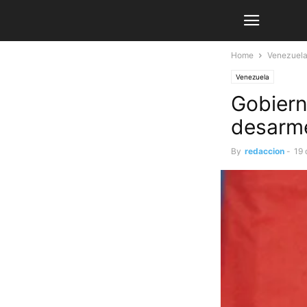
Home
Venezuel
Venezuela
Gobiern
desarm
By
redaccion
-
19 