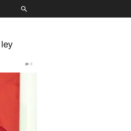
 ley
0