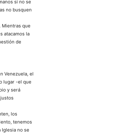
manos si no se
las no busquen
. Mientras que
os atacamos la
cuestión de
en Venezuela, el
o lugar -el que
bio y será
 justos
ten, los
miento, tenemos
 Iglesia no se