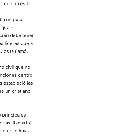
s que no es la
aba un poco
l que -
mbién debe tener
s líderes que a
Dios la llamó.
no civil que no
unciones dentro
 estableció las
ue un cristiano
s principales
 así llamarlo),
o que se haya