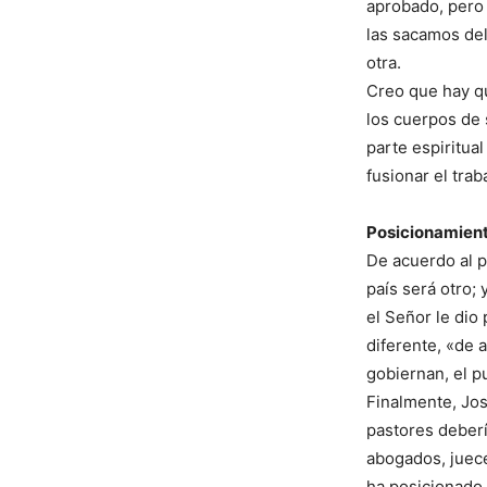
aprobado, pero
las sacamos de
otra.
Creo que hay qu
los cuerpos de 
parte espiritual
fusionar el trab
Posicionamient
De acuerdo al p
país será otro;
el Señor le dio
diferente, «de 
gobiernan, el p
Finalmente, Jos
pastores deberí
abogados, juece
ha posicionado 