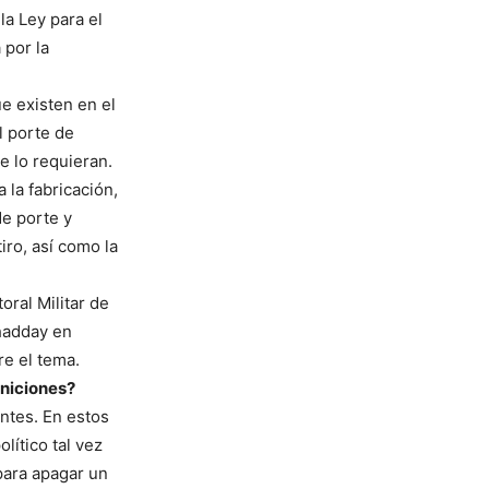
la Ley para el
 por la
e existen en el
l porte de
e lo requieran.
 la fabricación,
de porte y
iro, así como la
oral Militar de
Shadday en
re el tema.
uniciones?
ntes. En estos
lítico tal vez
 para apagar un