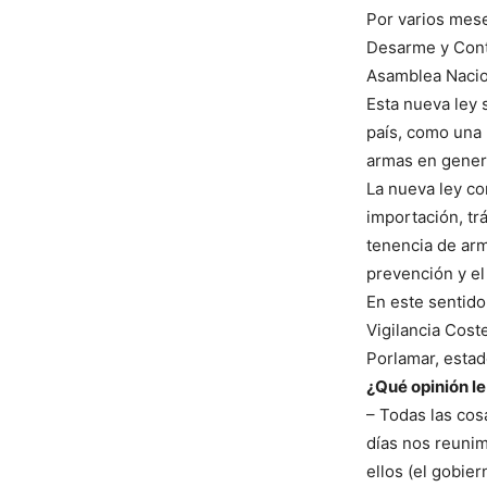
Por varios mese
Desarme y Contr
Asamblea Nacion
Esta nueva ley 
país, como una 
armas en genera
La nueva ley con
importación, tr
tenencia de arm
prevención y e
En este sentido
Vigilancia Cost
Porlamar, estad
¿Qué opinión l
– Todas las co
días nos reunimo
ellos (el gobie