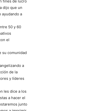
n fines de lucro
a dijo que un
n ayudando a
ntre 50 y 60
nativos
con el
de su comunidad
vangelizando a
ción de la
ores y líderes
n les dice a los
stas a hacer el
 estaremos junto
emos a imprimir