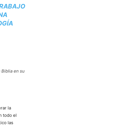
TRABAJO
UNA
OGÍA
 Biblia en su
rar la
n todo el
ico las