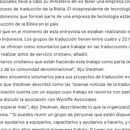
sociates lleve a cabo su ministerio allí es tener una empresa co
oceso de traducción de la Biblia. El vicepresidente de tecnologí
ndonesios que forman parte de una empresa de tecnología está
ucción de la Biblia en el país.
 que en el momento de esta entrevista se estaban realizando e
 Indonesia. Los grupos de traducción tienen entre cuatro y 20 
se ofrecen como voluntarios para trabajar en las traducciones 
ealizar actos de servicio cristiano, añadió.
tarios cristianos que están haciendo este trabajo como parte 
 vez de su comunidad denominacional”, dijo Stedman.
ates encuentra voluntarios para sus proyectos de traducción e
lo que Stedman describió como las “buenas noticias de la traduc
anización cuenta con un equipo cuyo trabajo es reunirse con past
ra discutir la asociación con Wycliffe Associates.
 esperar más’”, dijo Stedman, describiendo lo que la organizació
glesia. “‘Si puedes reunir un grupo de personas que estén dispue
s ayudarlos a equiparlos, capacitarlos y ayudarlos a hacerlo, y
 uno o dos años mientras hacen ese trabajo. Y luego les ayudar