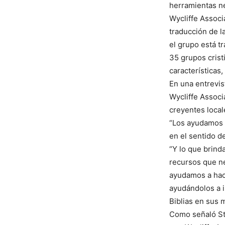
herramientas ne
Wycliffe Associ
traducción de l
el grupo está tr
35 grupos cristi
características,
En una entrevis
Wycliffe Associ
creyentes local
“Los ayudamos e
en el sentido d
“Y lo que brind
recursos que ne
ayudamos a hace
ayudándolos a i
Biblias en sus 
Como señaló St