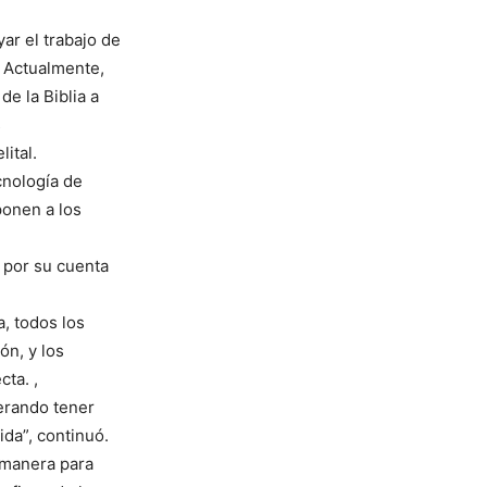
ar el trabajo de
. Actualmente,
de la Biblia a
s
ital.
cnología de
ponen a los
 por su cuenta
a, todos los
ón, y los
ta. ,
perando tener
da”, continuó.
 manera para