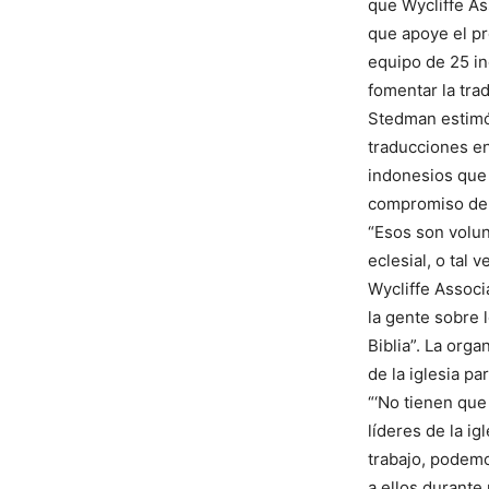
que Wycliffe As
que apoye el pr
equipo de 25 i
fomentar la trad
Stedman estimó
traducciones en
indonesios que 
compromiso de r
“Esos son volun
eclesial, o tal
Wycliffe Associ
la gente sobre 
Biblia”. La org
de la iglesia pa
“‘No tienen que
líderes de la i
trabajo, podemo
a ellos durante