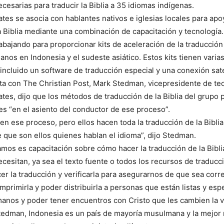
cesarias para traducir la Biblia a 35 idiomas indígenas.
ates se asocia con hablantes nativos e iglesias locales para apoy
a Biblia mediante una combinación de capacitación y tecnología
abajando para proporcionar kits de aceleración de la traducción 
anos en Indonesia y el sudeste asiático. Estos kits tienen varia
 incluido un software de traducción especial y una conexión satel
ta con The Christian Post, Mark Stedman, vicepresidente de te
ates, dijo que los métodos de traducción de la Biblia del grupo 
es “en el asiento del conductor de ese proceso”.
n ese proceso, pero ellos hacen toda la traducción de la Biblia
e que son ellos quienes hablan el idioma”, dijo Stedman.
amos es capacitación sobre cómo hacer la traducción de la Bibli
cesitan, ya sea el texto fuente o todos los recursos de traducci
r la traducción y verificarla para asegurarnos de que sea correc
mprimirla y poder distribuirla a personas que están listas y es
manos y poder tener encuentros con Cristo que les cambien la vi
edman, Indonesia es un país de mayoría musulmana y la mejor