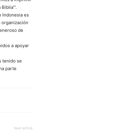
Biblia’”.
n Indonesia es
a organización
generoso de
nidos a apoyar
s tenido se
na parte
Next article