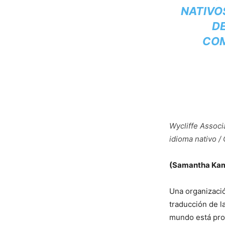
NATIVO
DE
COM
Wycliffe Associ
idioma nativo /
(Samantha Kamm
Una organizació
traducción de l
mundo está prop