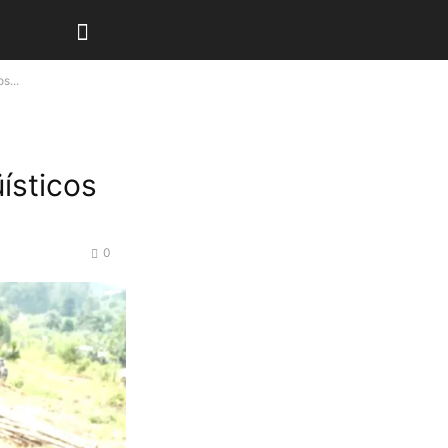
s...
üísticos
0