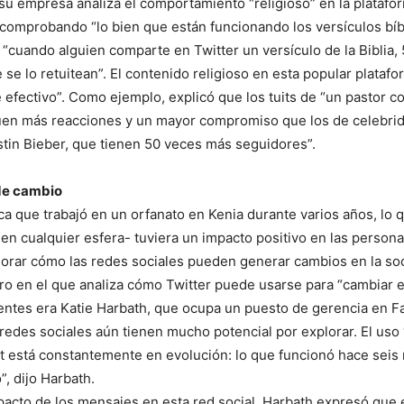
su empresa analiza el comportamiento “religioso” en la platafo
comprobando “lo bien que están funcionando los versículos bíbl
 “cuando alguien comparte en Twitter un versículo de la Biblia
se lo retuitean”. El contenido religioso en esta popular platafo
efectivo”. Como ejemplo, explicó que los tuits de “un pastor 
uen más reacciones y un mayor compromiso que los de celebr
tin Bieber, que tienen 50 veces más seguidores”.
de cambio
ica que trabajó en un orfanato en Kenia durante varios años, lo q
-en cualquier esfera- tuviera un impacto positivo en las person
orar cómo las redes sociales pueden generar cambios en la so
bro en el que analiza cómo Twitter puede usarse para “cambiar 
entes era Katie Harbath, que ocupa un puesto de gerencia en F
 redes sociales aún tienen mucho potencial por explorar. El uso
et está constantemente en evolución: lo que funcionó hace sei
, dijo Harbath.
pacto de los mensajes en esta red social, Harbath expresó que e