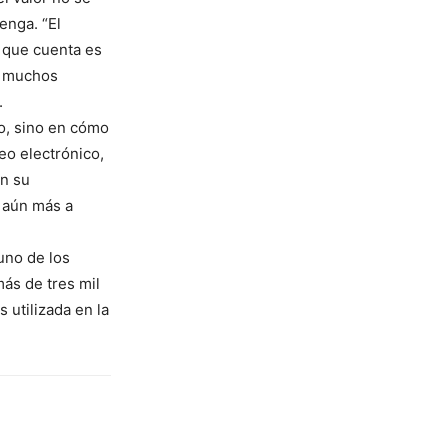
enga. “El
 que cuenta es
r muchos
.
to, sino en cómo
eo electrónico,
en su
n aún más a
uno de los
más de tres mil
 utilizada en la