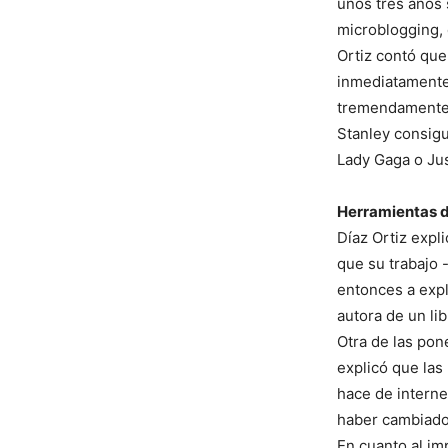
unos tres años 
microblogging, 
Ortiz contó que
inmediatamente 
tremendamente 
Stanley consig
Lady Gaga o Jus
Herramientas 
Díaz Ortiz expl
que su trabajo 
entonces a expl
autora de un li
Otra de las pon
explicó que las
hace de intern
haber cambiado”
En cuanto al im