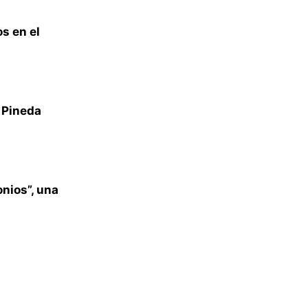
s en el
z Pineda
onios”, una