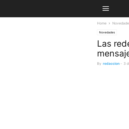
Home
Novedade
Novedades
Las rede
mensaje
By
redaccion
-
3 d