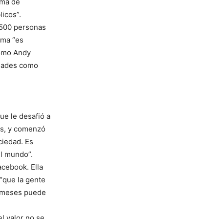
rma de
icos”.
, 500 personas
rma “es
como Andy
idades como
ue le desafió a
as, y comenzó
ciedad. Es
el mundo”.
acebook. Ella
 “que la gente
s meses puede
l valor no se