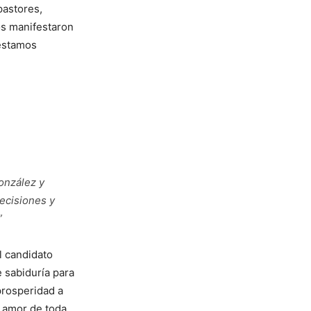
pastores,
os manifestaron
 estamos
onzález y
decisiones y
”
l candidato
e sabiduría para
prosperidad a
l amor de toda