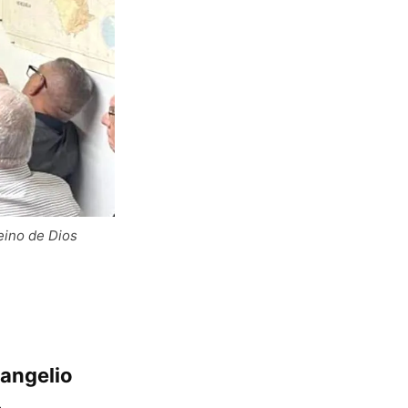
reino de Dios
vangelio
,