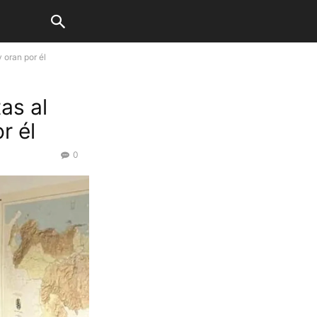
 oran por él
as al
r él
0