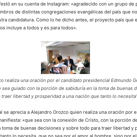
estó en su cuenta de Instagram: «agradecido con un grupo de 
mbros de distintas congregaciones evangélicas del país que n
tra candidatura. Como lo he dicho antes, el proyecto país que
s incluye a todos y es para todos».
o realiza una oración por el candidato presidencial Edmundo G
e sea guiado con la porción de sabiduría en la toma de buenas 
 traer libertad y prosperidad a una nación que tanto lo necesita
al se aprecia a Alejandro Orozco quien realiza una oración por e
manifiesta: «que sea con la conexión de Cristo, con la porción d
a toma de buenas decisiones y sobre todo para traer libertad y 
tanto lo necesita, que no sea por el amor al hombre, sino por e