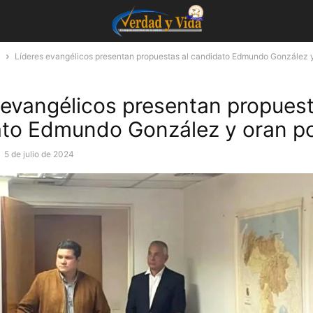
a
Líderes evangélicos presentan propuestas al candidato Edmundo González y
 evangélicos presentan propuest
to Edmundo González y oran po
-
5 de julio de 2024