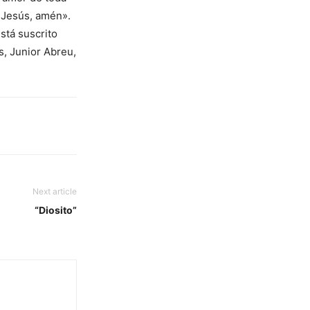
 Jesús, amén».
stá suscrito
s, Junior Abreu,
Next article
“Diosito”