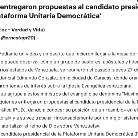
entregaron propuestas al candidato presi
lataforma Unitaria Democrática’
lez – Verdad y Vida)
:
@ernestogr20
).-
ediante un video y un escrito que hicieron llegar a la mesa de
 se puede observar cómo un grupo de pastores, apóstoles y líder
arios estados de Venezuela, se reunieron el pasado jueves 27 de
idencial Edmundo González en la ciudad de Caracas, donde ora
aron temas de interés sobre la Iglesia Evangélica venezolana.
ue agrupa a estos ministros del evangelio se denomina “Movim
quienes entregaron propuestas al candidato presidencial de la 
ática (PUD), dando a conocer su posición de un «cambio» en el
ctoral» y a su vez trabajar «incansablemente por un mejor siste
aterializar el reino de Dios sobre Venezuela».
l candidato presidencial de la Plataforma Unitaria Democrática