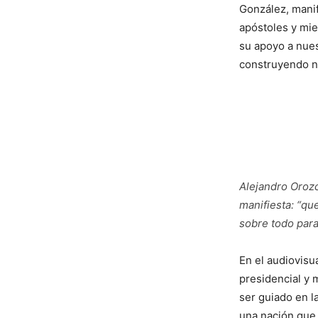
González, manif
apóstoles y mie
su apoyo a nues
construyendo no
Alejandro Orozc
manifiesta: “qu
sobre todo para
En el audiovisu
presidencial y 
ser guiado en l
una nación que 