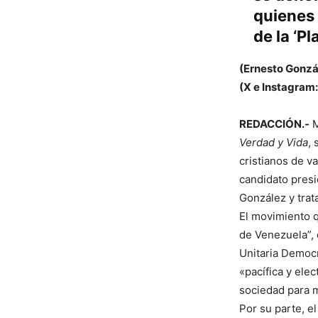
quienes 
de la ‘P
(Ernesto Gonzá
(X e Instagram
REDACCIÓN.-
M
Verdad y Vida
,
cristianos de v
candidato pres
González y trat
El movimiento q
de Venezuela”, 
Unitaria Democr
«pacífica y ele
sociedad para m
Por su parte, e