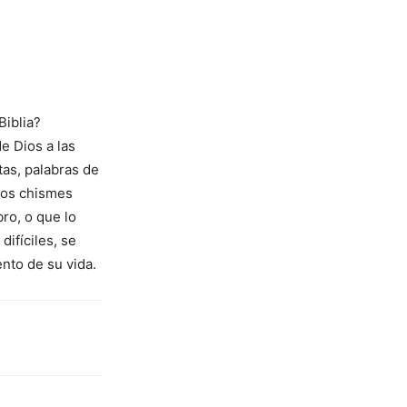
Biblia?
e Dios a las
as, palabras de
 los chismes
bro, o que lo
ifíciles, se
nto de su vida.