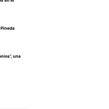
s en el
z Pineda
onios”, una