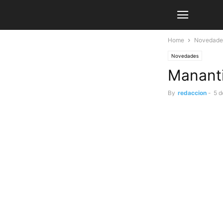
Home
Novedade
Novedades
Mananti
By
redaccion
-
5 d