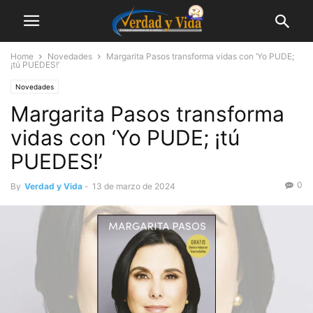
Home
Novedades
Margarita Pasos transforma vidas con ‘Yo PUDE;
¡tú PUEDES!’
Novedades
Margarita Pasos transforma
vidas con ‘Yo PUDE; ¡tú
PUEDES!’
0
By
Verdad y Vida
-
13 de marzo de 2024