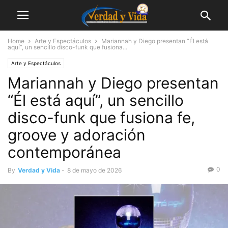
Home
Arte y Espectáculos
Mariannah y Diego presentan “Él está
aquí”, un sencillo disco-funk que fusiona...
Arte y Espectáculos
Mariannah y Diego presentan
“Él está aquí”, un sencillo
disco-funk que fusiona fe,
groove y adoración
contemporánea
0
By
Verdad y Vida
-
8 de mayo de 2026