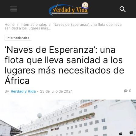
Home
Internacionales
‘Naves de Esperanza’: una flota que lleva
sanidad a los lugares más...
Internacionales
‘Naves de Esperanza’: una
flota que lleva sanidad a los
lugares más necesitados de
África
0
By
Verdad y Vida
-
23 de julio de 2024