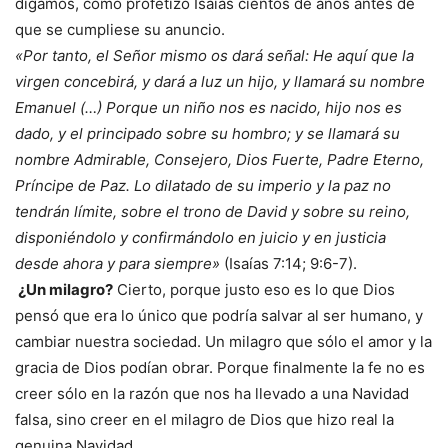
digamos, como profetizó Isaías cientos de años antes de
que se cumpliese su anuncio.
«Por tanto, el Señor mismo os dará señal: He aquí que la
virgen concebirá, y dará a luz un hijo, y llamará su nombre
Emanuel (…) Porque un niño nos es nacido, hijo nos es
dado, y el principado sobre su hombro; y se llamará su
nombre Admirable, Consejero, Dios Fuerte, Padre Eterno,
Príncipe de Paz. Lo dilatado de su imperio y la paz no
tendrán límite, sobre el trono de David y sobre su reino,
disponiéndolo y confirmándolo en juicio y en justicia
desde ahora y para siempre»
(Isaías 7:14; 9:6-7).
¿Un milagro?
Cierto, porque justo eso es lo que Dios
pensó que era lo único que podría salvar al ser humano, y
cambiar nuestra sociedad. Un milagro que sólo el amor y la
gracia de Dios podían obrar. Porque finalmente la fe no es
creer sólo en la razón que nos ha llevado a una Navidad
falsa, sino creer en el milagro de Dios que hizo real la
genuina Navidad.