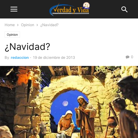
Home
Opinion
¿Navidad?
Opinion
¿Navidad?
0
By
redaccion
-
19 de diciembre de 2013