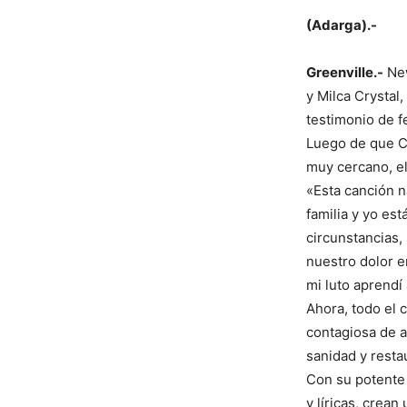
(Adarga).-
Greenville
.-
New
y Milca Crystal
testimonio de f
Luego de que Ch
muy cercano, el
«Esta canción n
familia y yo es
circunstancias,
nuestro dolor e
mi luto aprendí 
Ahora, todo el 
contagiosa de a
sanidad y resta
Con su potente 
y líricas, crea