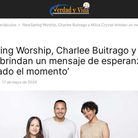
pectáculos
NewSpring Worship, Charlee Buitrago y Milca Crystal brindan un m
ng Worship, Charlee Buitrago y
 brindan un mensaje de esperan
gado el momento’
-
17 de mayo de 2024