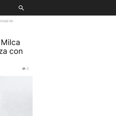
ensaje de
 Milca
za con
0