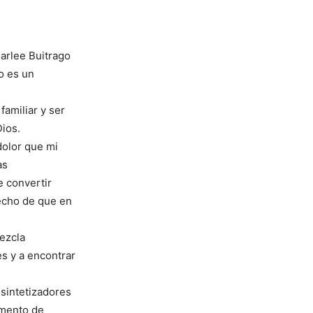
arlee Buitrago
o es un
amiliar y ser
Dios.
dolor que mi
as
e convertir
hecho de que en
mezcla
es y a encontrar
 sintetizadores
omento de