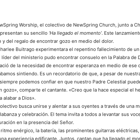
Spring Worship, el colectivo de NewSpring Church, junto a Ch
, presentan su sencillo
‘Ha llegado el momento’
. Este lanzamient
e y del regalo de encontrar gozo en medio del dolor.
arlee Buitrago experimentara el repentino fallecimiento de un f
 líder del ministerio pudo encontrar consuelo en la Palabra de 
ació de la necesidad de encontrar esperanza en medio de ese 
tábamos sintiendo. Es un recordatorio de que, a pesar de nuestr
 siempre podemos confiar en que nuestro Padre Celestial pued
n gozo», comparte el cantante. «Creo que la hace especial el 
a alabar a Dios».
colectivo busca unirse y alentar a sus oyentes a través de una 
labanza y celebración. El tema invita a todos a levantar sus voc
uración en la presencia del Señor.
ritmo enérgico, la batería, las prominentes guitarras eléctricas,
n una experiencia edificante. Juntos, cantan que ha llegado el m