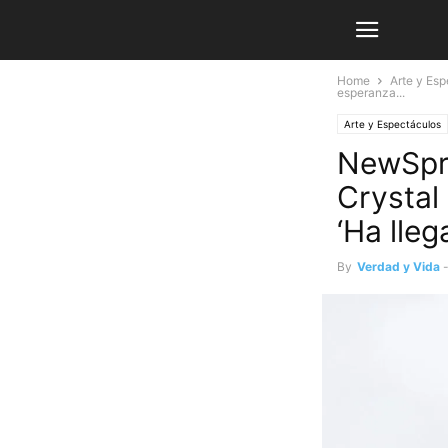
Home
Arte y Es
esperanza...
Arte y Espectáculos
NewSpri
Crystal
‘Ha lle
By
Verdad y Vida