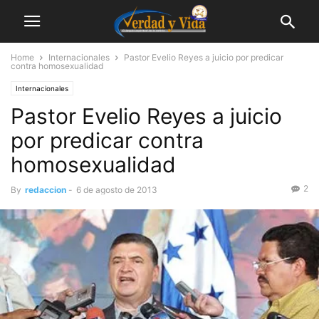
Home
Internacionales
Pastor Evelio Reyes a juicio por predicar
contra homosexualidad
Internacionales
Pastor Evelio Reyes a juicio
por predicar contra
homosexualidad
2
By
redaccion
-
6 de agosto de 2013