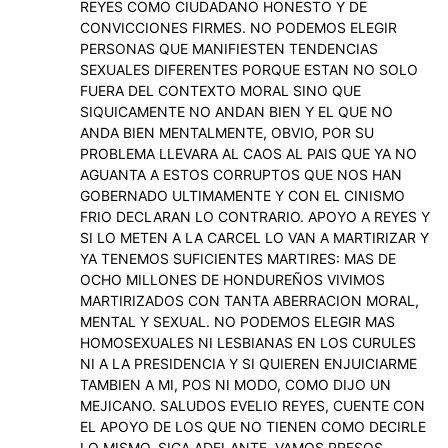
REYES COMO CIUDADANO HONESTO Y DE
CONVICCIONES FIRMES. NO PODEMOS ELEGIR
PERSONAS QUE MANIFIESTEN TENDENCIAS
SEXUALES DIFERENTES PORQUE ESTAN NO SOLO
FUERA DEL CONTEXTO MORAL SINO QUE
SIQUICAMENTE NO ANDAN BIEN Y EL QUE NO
ANDA BIEN MENTALMENTE, OBVIO, POR SU
PROBLEMA LLEVARA AL CAOS AL PAIS QUE YA NO
AGUANTA A ESTOS CORRUPTOS QUE NOS HAN
GOBERNADO ULTIMAMENTE Y CON EL CINISMO
FRIO DECLARAN LO CONTRARIO. APOYO A REYES Y
SI LO METEN A LA CARCEL LO VAN A MARTIRIZAR Y
YA TENEMOS SUFICIENTES MARTIRES: MAS DE
OCHO MILLONES DE HONDUREÑOS VIVIMOS
MARTIRIZADOS CON TANTA ABERRACION MORAL,
MENTAL Y SEXUAL. NO PODEMOS ELEGIR MAS
HOMOSEXUALES NI LESBIANAS EN LOS CURULES
NI A LA PRESIDENCIA Y SI QUIEREN ENJUICIARME
TAMBIEN A MI, POS NI MODO, COMO DIJO UN
MEJICANO. SALUDOS EVELIO REYES, CUENTE CON
EL APOYO DE LOS QUE NO TIENEN COMO DECIRLE
LO MISMO. SIGA ADELANTE. VAMOS PRESOS