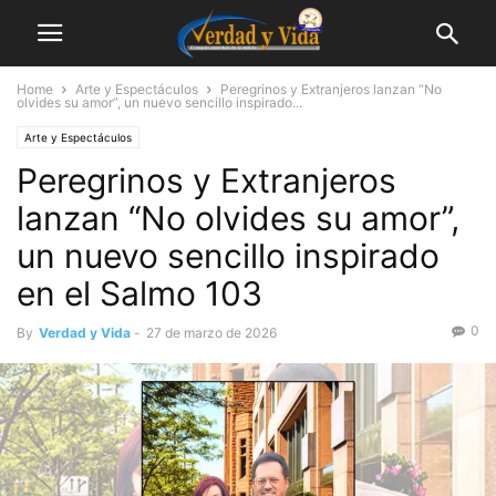
Home
Arte y Espectáculos
Peregrinos y Extranjeros lanzan “No
olvides su amor”, un nuevo sencillo inspirado...
Arte y Espectáculos
Peregrinos y Extranjeros
lanzan “No olvides su amor”,
un nuevo sencillo inspirado
en el Salmo 103
0
By
Verdad y Vida
-
27 de marzo de 2026