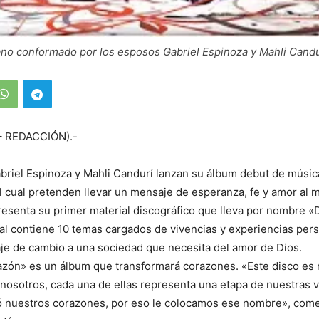
ano conformado por los esposos Gabriel Espinoza y Mahli Candu
 – REDACCIÓN).-
briel Espinoza y Mahli Candurí lanzan su álbum debut de músi
el cual pretenden llevar un mensaje de esperanza, fe y amor al 
resenta su primer material discográfico que lleva por nombre «D
al contiene 10 temas cargados de vivencias y experiencias per
je de cambio a una sociedad que necesita del amor de Dios.
azón» es un álbum que transformará corazones. «Este disco es
nosotros, cada una de ellas representa una etapa de nuestras v
ó nuestros corazones, por eso le colocamos ese nombre», come