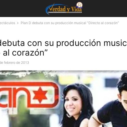
pectáculos
Plan D debuta con su producción musical “Directo al corazón”
debuta con su producción music
o al corazón”
de febrero de 2013