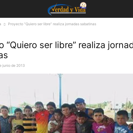
a
Proyecto “Quiero ser libre” realiza jornadas sabatinas
 “Quiero ser libre” realiza jorna
as
e junio de 2013