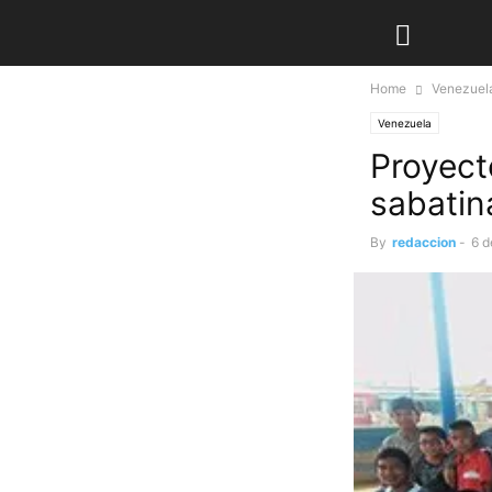
Home
Venezuel
Venezuela
Proyecto
sabatin
By
redaccion
-
6 d