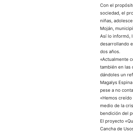
Con el propósit
sociedad, el pr
niñas, adolesce
Moján, municipi
Así lo informó, 
desarrollando 
dos años.
«Actualmente co
también en las 
dándoles un ref
Magalys Espina 
pese a no conta
«Hemos creído 
medio de la cri
bendición del pu
El proyecto «Qu
Cancha de Usos 