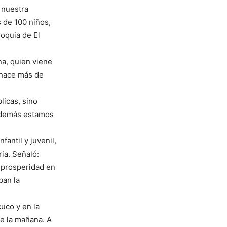
 nuestra
 de 100 niños,
roquia de El
na, quien viene
 hace más de
licas, sino
 además estamos
antil y juvenil,
ia. Señaló:
 prosperidad en
ban la
cuco y en la
de la mañana. A