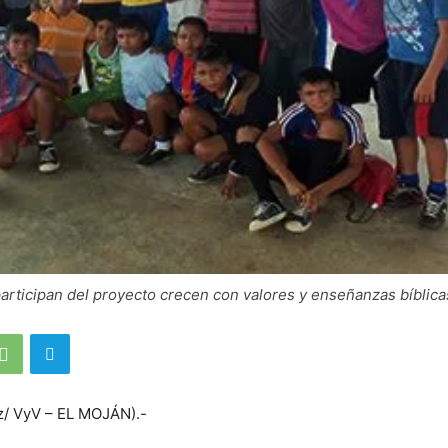
articipan del proyecto crecen con valores y enseñanzas bíblica
z/ VyV – EL MOJÁN).-