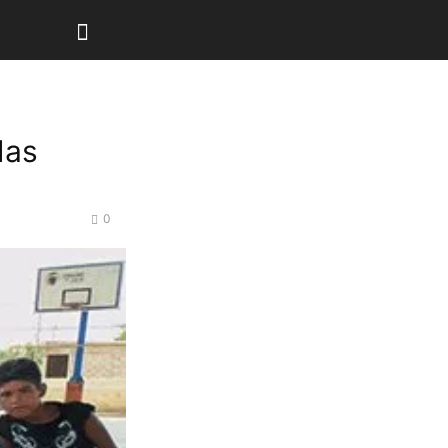
das
0