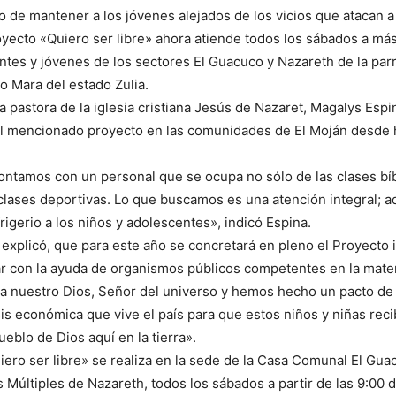
o de mantener a los jóvenes alejados de los vicios que atacan a
oyecto «Quiero ser libre» ahora atiende todos los sábados a más
ntes y jóvenes de los sectores El Guacuco y Nazareth de la par
o Mara del estado Zulia.
la pastora de la iglesia cristiana Jesús de Nazaret, Magalys Espi
el mencionado proyecto en las comunidades de El Moján desde
ntamos con un personal que se ocupa no sólo de las clases bíb
clases deportivas. Lo que buscamos es una atención integral;
rigerio a los niños y adolescentes», indicó Espina.
explicó, que para este año se concretará en pleno el Proyecto inf
r con la ayuda de organismos públicos competentes en la mater
a nuestro Dios, Señor del universo y hemos hecho un pacto de
sis económica que vive el país para que estos niños y niñas reci
eblo de Dios aquí en la tierra».
iero ser libre» se realiza en la sede de la Casa Comunal El Gua
Múltiples de Nazareth, todos los sábados a partir de las 9:00 