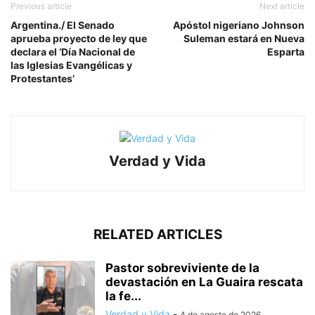
Previous article
Next article
Argentina./ El Senado
Apóstol nigeriano Johnson
aprueba proyecto de ley que
Suleman estará en Nueva
declara el ‘Día Nacional de
Esparta
las Iglesias Evangélicas y
Protestantes’
Verdad y Vida
RELATED ARTICLES
Pastor sobreviviente de la
devastación en La Guaira rescata
la fe...
Verdad y Vida
-
4 de agosto de 2026