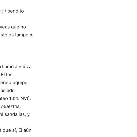
r; / bendito
 veas que no
póstoles tampoco
o llamó Jesús a
 Él los
ogéneo equipo
masiado
teo 10:4. NVI).
] muertos,
ni sandalias, y
s que sí, Él aún