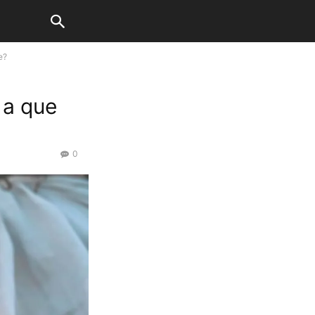
e?
 a que
0