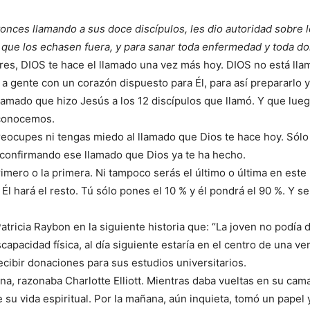
onces llamando a sus doce discípulos, les dio autoridad sobre l
que los echasen fuera, y para sanar toda enfermedad y toda dol
res, DIOS te hace el llamado una vez más hoy. DIOS no está ll
 a gente con un corazón dispuesto para Él, para así prepararlo y
llamado que hizo Jesús a los 12 discípulos que llamó. Y que lueg
conocemos.
reocupes ni tengas miedo al llamado que Dios te hace hoy. Sólo
 confirmando ese llamado que Dios ya te ha hecho.
rimero o la primera. Ni tampoco serás el último o última en este
Él hará el resto. Tú sólo pones el 10 % y él pondrá el 90 %. Y s
atricia Raybon en la siguiente historia que: “La joven no podía 
capacidad física, al día siguiente estaría en el centro de una ve
recibir donaciones para sus estudios universitarios.
na, razonaba Charlotte Elliott. Mientras daba vueltas en su cam
 su vida espiritual. Por la mañana, aún inquieta, tomó un papel