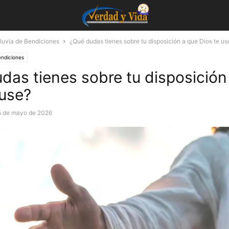
luvia de Bendiciones
¿Qué dudas tienes sobre tu disposición a que Dios te us
endiciones
das tienes sobre tu disposición
 use?
5 de mayo de 2026