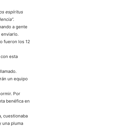
os espíritus
encia”.
amando a gente
 enviarlo.
o fueron los 12
 con esta
 llamado.
erán un equipo
dormir. Por
nta benéfica en
a, cuestionaba
 y una pluma