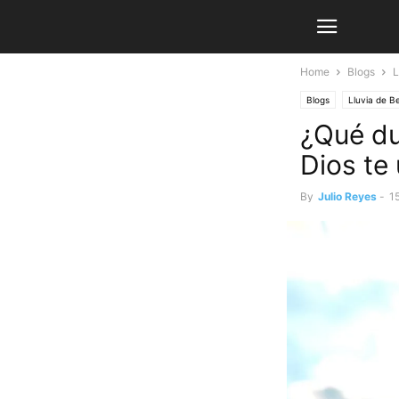
Home
Blogs
L
Blogs
Lluvia de B
¿Qué du
Dios te
By
Julio Reyes
-
1