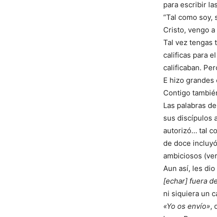
para escribir l
“Tal como soy, s
Cristo, vengo a t
Tal vez tengas 
calificas para e
calificaban. Per
E hizo grandes 
Contigo tambié
Las palabras de
sus discípulos a
autorizó… tal c
de doce incluy
ambiciosos (ver
Aun así, les di
[echar] fuera 
ni siquiera un c
«Yo os envío»
, 