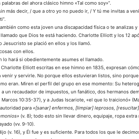
as palabras del ahora clásico himno «Tal como soy»”.
in más decir, / que a otro yo no puedo ir, / Y tú me invitas a veni
i”.
también como esta joven una discapacidad física o te analizas y
l llamado que Dios te está haciendo. Charlotte Elliott y los 12 a
o Jesucristo se plació en ellos y los llamó.
cosas con ellos.
n lo hará si obedientemente asumes el llamado.
 Charlotte Elliott escritas en ese himno en 1835, expresan cóm
 venir y servirle. No porque ellos estuvieran listos, sino porque
omo eran. Miren el perfil del grupo en ese momento: Su heter
ó a un recaudador de impuestos, un fanático, dos hermanos de
 Marcos 10:35-37), y a Judas Iscariote, «el que lo traicionó» (Ma
o autoridad para
«[sanar] enfermos, [limpiar] leprosos, [resucitar
demonios»
(v. 8); todo esto sin llevar dinero, equipaje, ropa extra 
ayado (vv. 9-10).
dijo (v. 16), y Él fue y es suficiente. Para todos los que le decimo