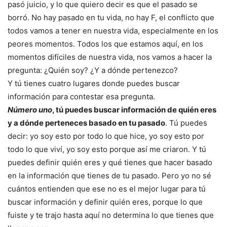
pasó juicio, y lo que quiero decir es que el pasado se
borró. No hay pasado en tu vida, no hay F, el conflicto que
todos vamos a tener en nuestra vida, especialmente en los
peores momentos. Todos los que estamos aquí, en los
momentos difíciles de nuestra vida, nos vamos a hacer la
pregunta: ¿Quién soy? ¿Y a dónde pertenezco?
Y tú tienes cuatro lugares donde puedes buscar
información para contestar esa pregunta.
Número uno
, tú puedes buscar información de quién eres
y a dónde perteneces basado en tu pasado
. Tú puedes
decir: yo soy esto por todo lo que hice, yo soy esto por
todo lo que viví, yo soy esto porque así me criaron. Y tú
puedes definir quién eres y qué tienes que hacer basado
en la información que tienes de tu pasado. Pero yo no sé
cuántos entienden que ese no es el mejor lugar para tú
buscar información y definir quién eres, porque lo que
fuiste y te trajo hasta aquí no determina lo que tienes que