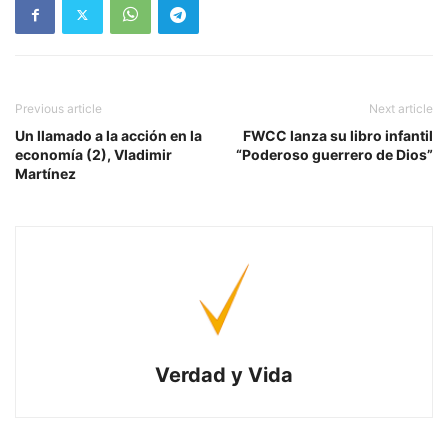
Previous article
Next article
Un llamado a la acción en la
FWCC lanza su libro infantil
economía (2), Vladimir
“Poderoso guerrero de Dios”
Martínez
Verdad y Vida