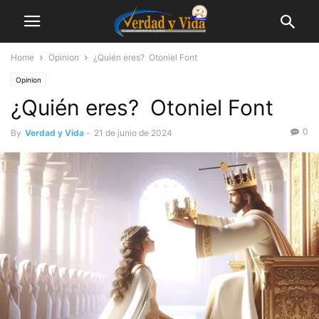
Home
Opinion
¿Quién eres? Otoniel Font
Opinion
¿Quién eres? Otoniel Font
0
By
Verdad y Vida
-
21 de junio de 2024