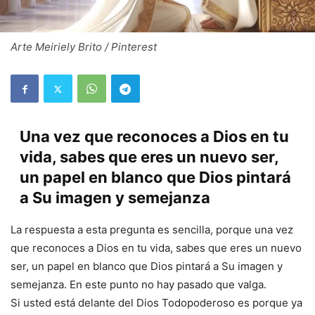
Arte Meiriely Brito / Pinterest
Una vez que reconoces a Dios en tu
vida, sabes que eres un nuevo ser,
un papel en blanco que Dios pintará
a Su imagen y semejanza
La respuesta a esta pregunta es sencilla, porque una vez
que reconoces a Dios en tu vida, sabes que eres un nuevo
ser, un papel en blanco que Dios pintará a Su imagen y
semejanza. En este punto no hay pasado que valga.
Si usted está delante del Dios Todopoderoso es porque ya