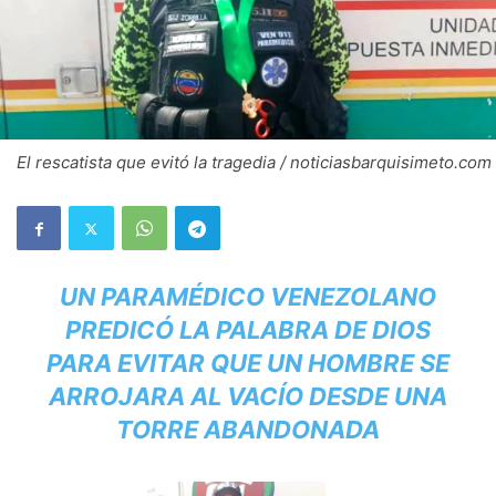
El rescatista que evitó la tragedia / noticiasbarquisimeto.com
UN PARAMÉDICO VENEZOLANO
PREDICÓ LA PALABRA DE DIOS
PARA EVITAR QUE UN HOMBRE SE
ARROJARA AL VACÍO DESDE UNA
TORRE ABANDONADA