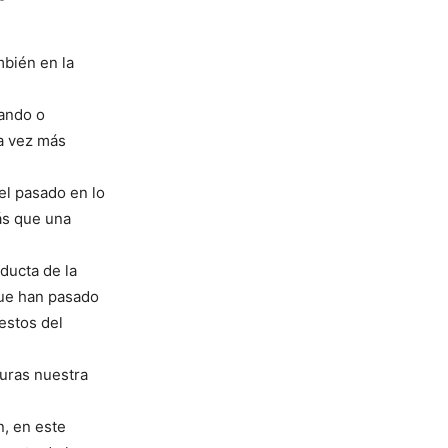
mbién en la
hando o
da vez más
el pasado en lo
ás que una
ducta de la
que han pasado
estos del
turas nuestra
, en este