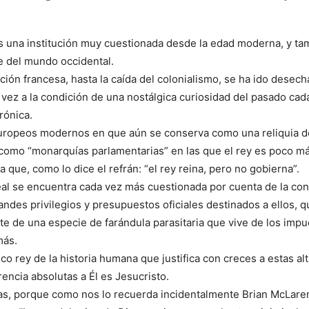
 una institución muy cuestionada desde la edad moderna, y ta
te del mundo occidental.
ción francesa, hasta la caída del colonialismo, se ha ido desec
vez a la condición de una nostálgica curiosidad del pasado ca
rónica.
europeos modernos en que aún se conserva como una reliquia d
como “monarquías parlamentarias” en las que el rey es poco m
a que, como lo dice el refrán: “el rey reina, pero no gobierna”.
real se encuentra cada vez más cuestionada por cuenta de la con
randes privilegios y presupuestos oficiales destinados a ellos, 
rte de una especie de farándula parasitaria que vive de los impu
más.
ico rey de la historia humana que justifica con creces a estas al
rencia absolutas a Él es Jesucristo.
as, porque como nos lo recuerda incidentalmente Brian McLaren