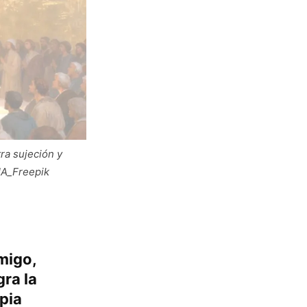
tra sujeción y
IA_Freepik
emigo,
gra la
opia