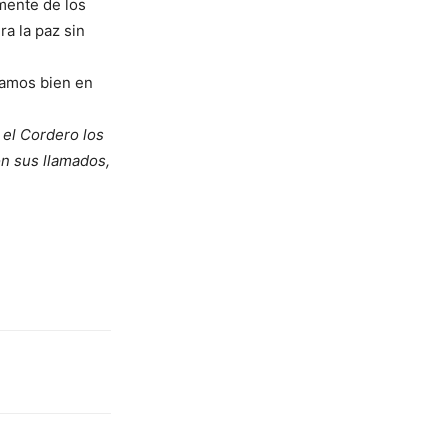
mente de los
ra la paz sin
íamos bien en
 el Cordero los
on sus llamados,