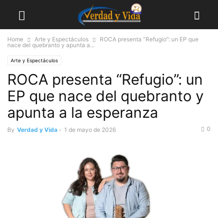
Home
Arte y Espectáculos
ROCA presenta “Refugio”: un EP que
nace del quebranto y apunta a...
Arte y Espectáculos
ROCA presenta “Refugio”: un
EP que nace del quebranto y
apunta a la esperanza
0
By
Verdad y Vida
-
1 de mayo de 2026