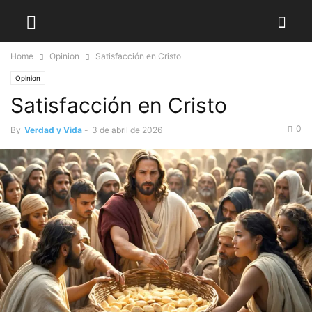
Home
Opinion
Satisfacción en Cristo
Opinion
Satisfacción en Cristo
0
By
Verdad y Vida
-
3 de abril de 2026