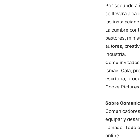
Por segundo añ
se llevará a cab
las instalacion
La cumbre conta
pastores, minist
autores, creati
industria.
Como invitados 
Ismael Cala, pr
escritora, prod
Cooke Pictures,
Sobre Comuni
ComunicadoresUS
equipar y desar
llamado. Todo e
online.