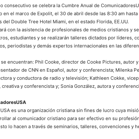
o consecutivo se celebra la Cumbre Anual de ComunicadoresUS
o en el marco de Expolit, el 30 de abril desde las 8:30 am hasta
es del Double Tree Hotel Miami, en el estado Florida, EE.UU.
rá con la asistencia de profesionales de medios cristianos y se
ros, estudiantes y se realizarán talleres dictados por líderes, c
vos, periodistas y demás expertos internacionales en las difere
se encuentran: Phil Cooke, director de Cooke Pictures, autor y
esentador de CNN en Español, autor y conferencista; Milenka Pe
uctora y conductora de radio y televisión; Kathleen Cokke, vice
 creativa y conferencista y; Sonia González, autora y conferenci
cadoresUSA
A es una organización cristiana sin fines de lucro cuya misió
rollar al comunicador cristiano para ser efectivo en su profesión
sto lo hacen a través de seminarios, talleres, convenciones y 