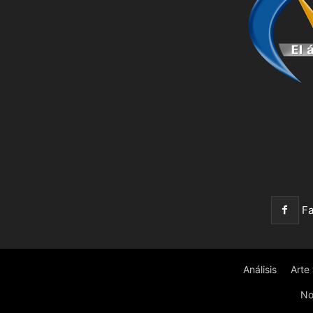
F
Análisis
Arte
No