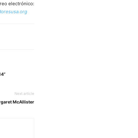
reo electrónico:
oresusa.org
14”
Next article
rgaret McAllister