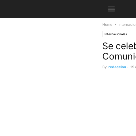
Home
Internacio
Internacionales
Se cele
Comuni
By
redaccion
-
19 