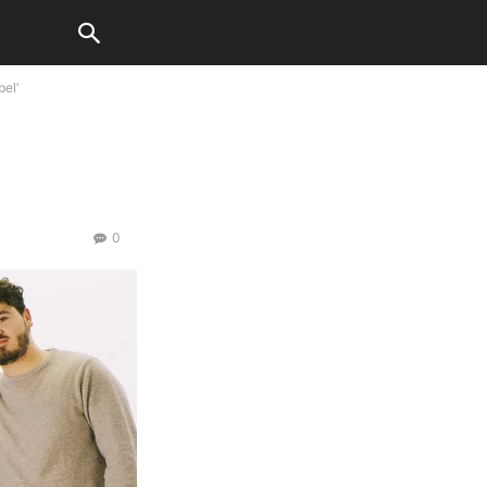
el’
0