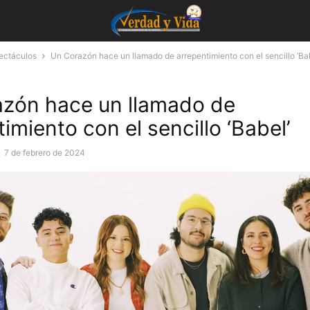
pectáculos
Un Corazón hace un llamado de arrepentimiento con el sencillo ‘Bab
zón hace un llamado de
imiento con el sencillo ‘Babel’
-
7 de febrero de 2024