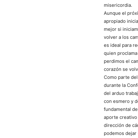
misericordia.
Aunque el próxi
apropiado inici
mejor si inicia
volver a los ca
es ideal para r
quien proclama 
perdimos el ca
corazón se volv
Como parte del 
durante la Conf
del arduo traba
con esmero y d
fundamental del
aporte creativ
dirección de cám
podemos dejar d