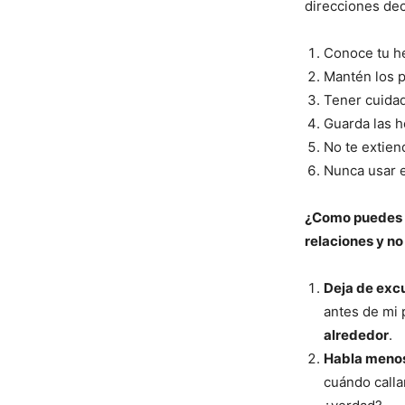
direcciones dec
Conoce tu he
Mantén los p
Tener cuidad
Guarda las h
No te extie
Nunca usar e
¿Como puedes u
relaciones y n
Deja de exc
antes de mi 
alrededor
.
Habla meno
cuándo calla