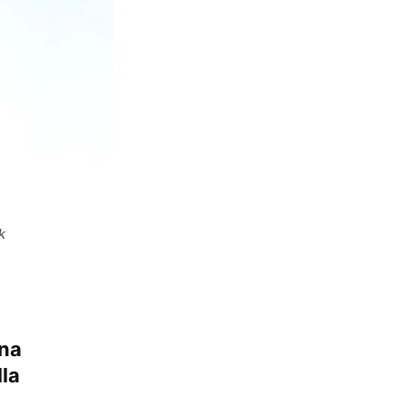
k
una
la