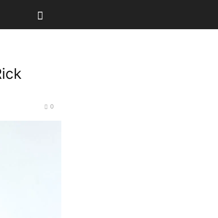
Rick
0