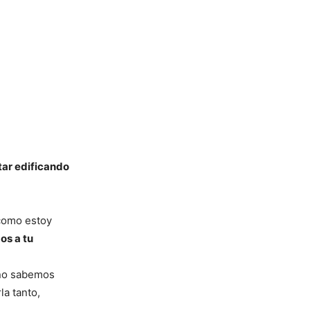
ar edificando
 como estoy
os a tu
no sabemos
la tanto,