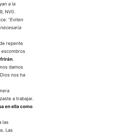
yan a la
9, NVI).
ice:
“Eviten
 necesaria
 de repente
e escombros
frirán
.
o nos damos
 Dios nos ha
anera
aste a trabajar.
sa en ella como
a las
s. Las