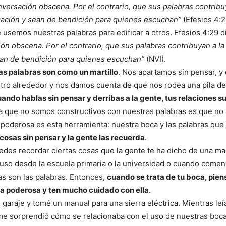
nversación obscena. Por el contrario, que sus palabras contribu
cación y sean de bendición para quienes escuchan”
(Efesios 4:2
 usemos nuestras palabras para edificar a otros. Efesios 4:29 d
ón obscena. Por el contrario, que sus palabras contribuyan a la
ean de bendición para quienes escuchan”
(NVI).
as palabras son como un martillo
. Nos apartamos sin pensar, y
tro alrededor y nos damos cuenta de que nos rodea una pila d
ando hablas sin pensar y derribas a la gente, tus relaciones su
la que no somos constructivos con nuestras palabras es que n
poderosa es esta herramienta: nuestra boca y las palabras que
osas sin pensar y la gente las recuerda
.
edes recordar ciertas cosas que la gente te ha dicho de una m
uso desde la escuela primaria o la universidad o cuando comenz
s son las palabras. Entonces,
cuando se trata de tu boca, pien
a poderosa y ten mucho cuidado con ella
.
 garaje y tomé un manual para una sierra eléctrica. Mientras leí
me sorprendió cómo se relacionaba con el uso de nuestras boca