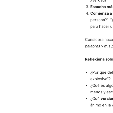
¿verdad?
Escucha má
Comienza a 
persona?”. “
para hacer u
Considera hacer
palabras y mis 
Reflexiona sob
¿Por qué de
explosiva”?
¿Qué es algo
menos y esc
¿Qué
versíc
ánimo en la 