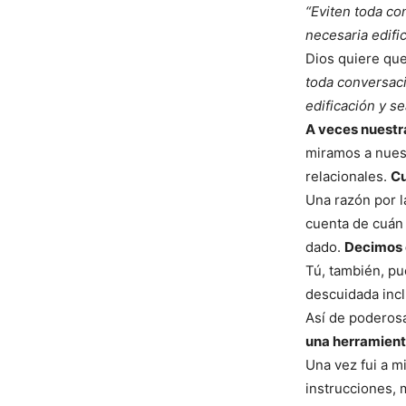
“Eviten toda co
necesaria edifi
Dios quiere que
toda conversaci
edificación y s
A veces nuestr
miramos a nues
relacionales.
Cu
Una razón por 
cuenta de cuán 
dado.
Decimos c
Tú, también, pu
descuidada incl
Así de poderosa
una herramient
Una vez fui a mi
instrucciones, 